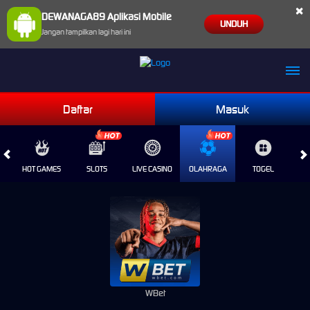
×
DEWANAGA89 Aplikasi Mobile
UNDUH
Jangan tampilkan lagi hari ini
Daftar
Masuk
HOT GAMES
SLOTS
LIVE CASINO
OLAHRAGA
TOGEL
WBet