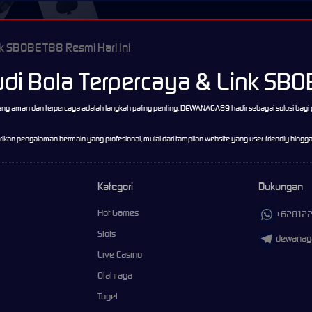
k SBOBET88 Resmi Hari Ini
i Bola Terpercaya & Link SBOB
ang aman dan terpercaya adalah langkah paling penting.
DEWANAGA89
hadir sebagai solusi bag
ikan pengalaman bermain yang profesional, mulai dari tampilan website yang user-friendly hingga
Kategori
Dukungan
Hot Games
+62812
Slots
dewanag
Live Casino
Olahraga
Togel