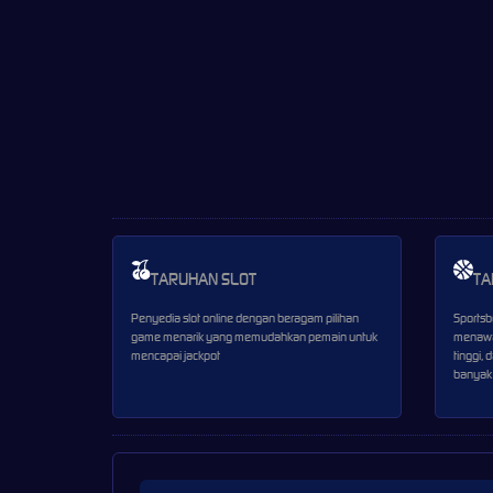
TARUHAN SLOT
TA
Penyedia slot online dengan beragam pilihan
Sportsb
game menarik yang memudahkan pemain untuk
menawar
mencapai jackpot
tinggi,
banyak 