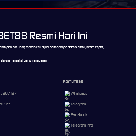
ET88 Resmi Hari Ini
i para pemain yang mencari
situs judi bola
dengan sistem stabil, akses cepat,
 sistem transaksi yang transparan.
Komunitas
27207127
Whatsapp
a89cs
Telegram
Facebook
Telegram Info