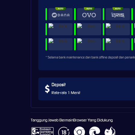
* Selama bank maintenance dan bank offline deposit dan penarik
Deposit
Rata-rata 1 Menit
Tanggung Jawab Bermain
Browser Yang Didukung