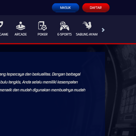
MASUK
DAFTAR
 GAME
ARCADE
POKER
E-SPORTS
SABUNG AYAM
PROMOSI
g terpercaya dan berkualitas. Dengan berbagai
 bulu tangkis, Anda selalu memiliki kesempatan
ng menarik dan mudah digunakan membuatnya mudah