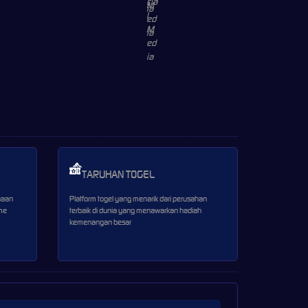
TARUHAN TOGEL
haan
Platform togel yang menarik dari perusahan
ame
terbaik di dunia yang menawarkan hadiah
kemenangan besar