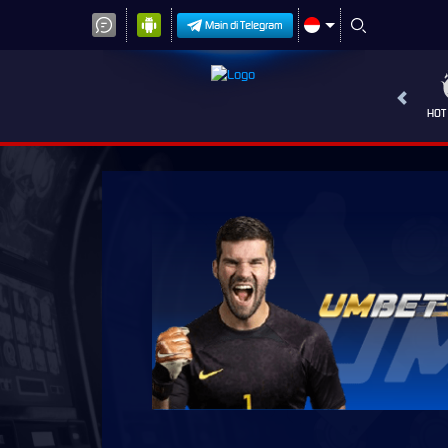
Main di Telegram
HOT
SELAMAT KEPADA
wu****r Telah Melakukan WD Sebesar 2.280.000