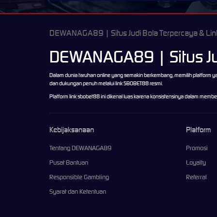
DEWANAGA89 | Situs Judi Bola Terpercaya & Lin
DEWANAGA89 | Situs Jud
Dalam dunia taruhan online yang semakin berkembang, memilih platform y
dan dukungan penuh melalui link SBOBET88 resmi.
Platform
link sbobet88
ini dikenal luas karena konsistensinya dalam member
Kebijaksanaan
Platform
Tentang DEWANAGA89
Promosi
Pusat Bantuan
Loyalty
Responsible Gambling
Referral
Syarat dan Ketentuan