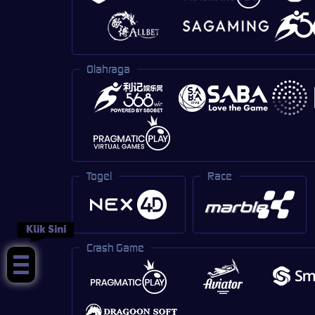
Olahraga
Togel
Race
Klik Sini
Crash Game