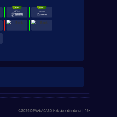
©2026 DEWANAGA89. Hak cipta dilindungi | 18+