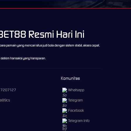
ET88 Resmi Hari Ini
i para pemain yang mencari
situs judi bola
dengan sistem stabil, akses cepat,
 sistem transaksi yang transparan.
Komunitas
27207127
Whatsapp
a89cs
Telegram
Facebook
Telegram Info