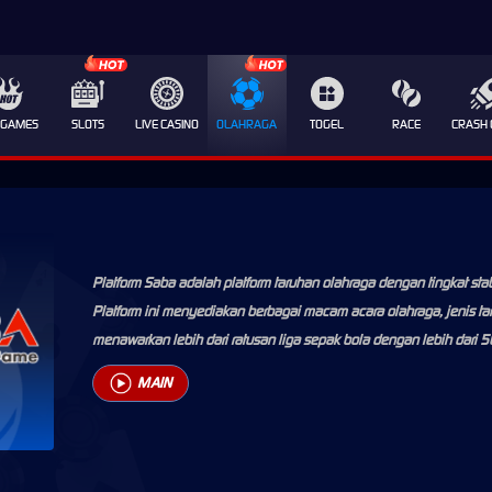
 GAMES
SLOTS
LIVE CASINO
OLAHRAGA
TOGEL
RACE
CRASH
Platform Saba adalah platform taruhan olahraga dengan tingkat stabi
Platform ini menyediakan berbagai macam acara olahraga, jenis ta
menawarkan lebih dari ratusan liga sepak bola dengan lebih dari 
MAIN