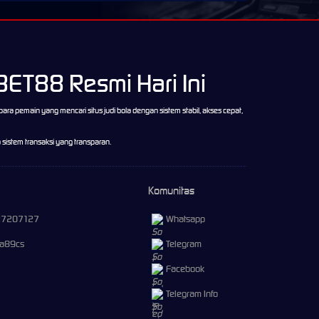
ET88 Resmi Hari Ini
i para pemain yang mencari
situs judi bola
dengan sistem stabil, akses cepat,
 sistem transaksi yang transparan.
Komunitas
27207127
Whatsapp
a89cs
Telegram
Facebook
Telegram Info