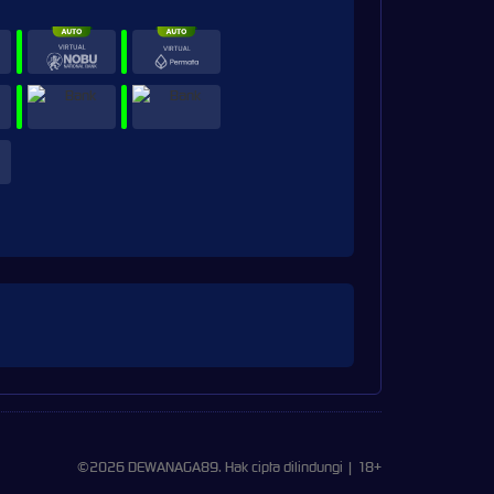
©2026 DEWANAGA89. Hak cipta dilindungi | 18+