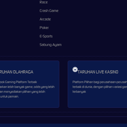
Race
Crash Game
Arcade
Poker
E-Sports
Sabung Ayam
RUHAN OLAHRAGA
TARUHAN LIVE KASINO
ook Gaming Platform Terbaik
Platform Pilihan bagi perusahaan-perusa
kan lebih banyak game, odds yang lebih
terbaik di dunia, dengan pilihan variasi g
 dan menyediakan pilihan yang lebih
terbanyak
untuk pemain.