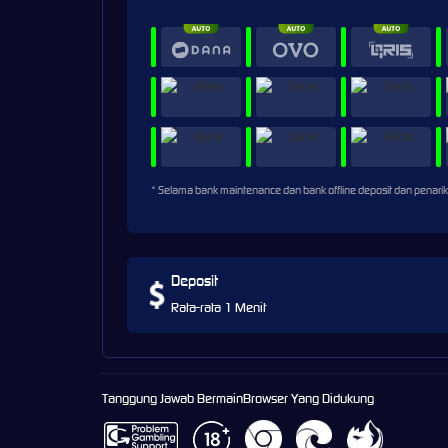
* Selama bank maintenance dan bank offline deposit dan penarik
Deposit
Rata-rata 1 Menit
Tanggung Jawab Bermain
Browser Yang Didukung