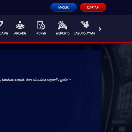
MASUK
DAFTAR
 GAME
ARCADE
POKER
E-SPORTS
SABUNG AYAM
PROMOSI
s, taruhan cepat, dan simulasi seperti nyata —