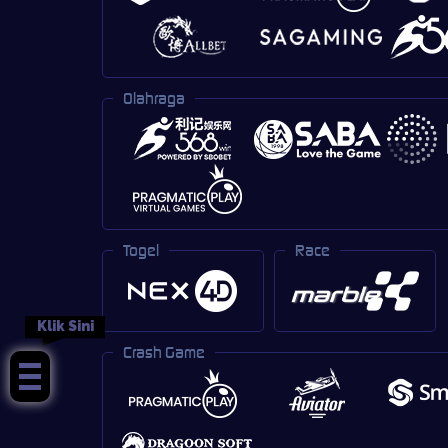
Olahraga
Togel
Race
Klik Sini
Crash Game