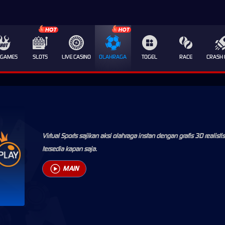
 GAMES
SLOTS
LIVE CASINO
OLAHRAGA
TOGEL
RACE
CRASH
Virtual Sports sajikan aksi olahraga instan dengan grafis 3D realisti
tersedia kapan saja.
MAIN