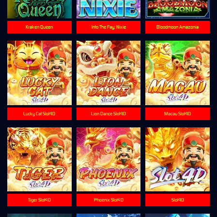
Kraken Queen
Into The Fay: Nixie
Bloodmoon Amazonia
Lucky Cat Slot4D
Lion Dance Slot4D
Macau Slot4D
Tiger Slot4D
Phoenix Slot4D
Slot4D