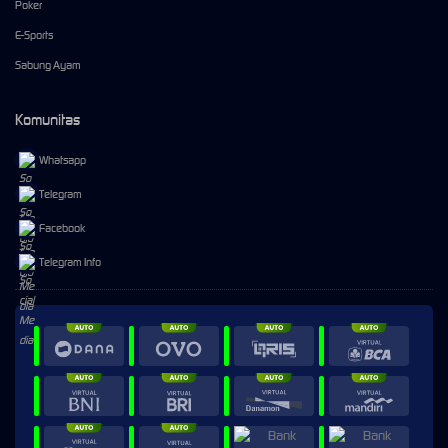
Poker
E-Sports
Sabung Ayam
Komunitas
Whatsapp
Telegram
Facebook
Telegram Info