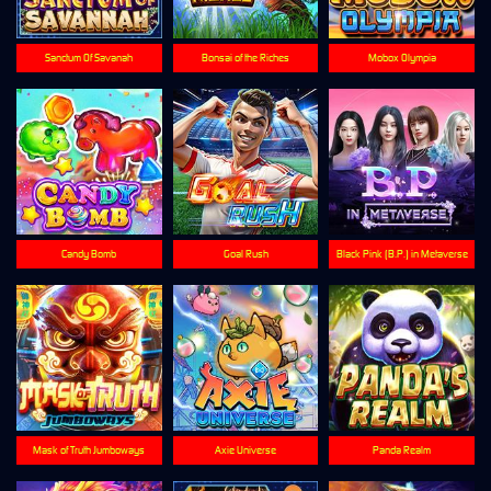
Sanctum Of Savanah
Bonsai of the Riches
Mobox Olympia
Candy Bomb
Goal Rush
Black Pink (B.P.) in Metaverse
Mask of Truth Jumboways
Axie Universe
Panda Realm