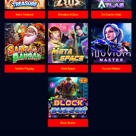
Neko Treasure
Wonders of Zeus
Oni Cosmic Atlas
Santa's Payday
Meta Space
Illuvium Master
Block Buster