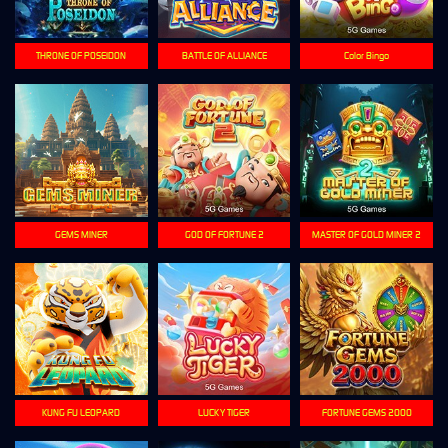
THRONE OF POSEIDON
BATTLE OF ALLIANCE
Color Bingo
GEMS MINER
GOD OF FORTUNE 2
MASTER OF GOLD MINER 2
KUNG FU LEOPARD
LUCKY TIGER
FORTUNE GEMS 2000