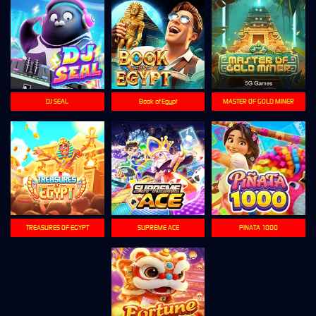
DJ SEAL
Book of Egypt
MASTER OF GOLD MINER
TREASURES OF EGYPT
SUPREME ACE
PINATA 1000