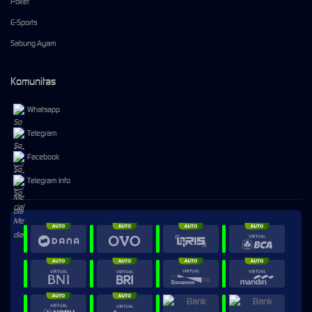
Poker
E-Sports
Sabung Ayam
Komunitas
Whatsapp
Telegram
Facebook
Telegram Info