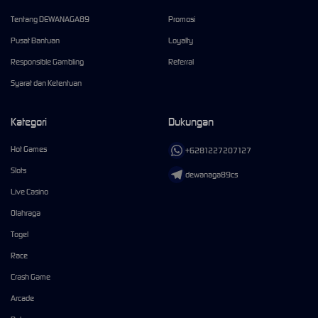
Tentang DEWANAGA89
Promosi
Pusat Bantuan
Loyalty
Responsible Gambling
Referral
Syarat dan Ketentuan
Kategori
Dukungan
Hot Games
+6281227207127
Slots
dewanaga89cs
Live Casino
Olahraga
Togel
Race
Crash Game
Arcade