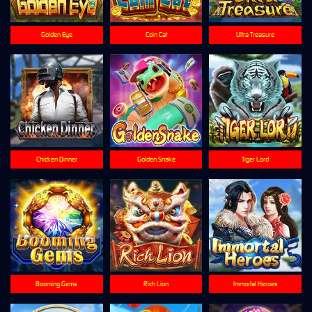
Golden Eye
Coin Cat
Ultra Treasure
Chicken Dinner
Golden Snake
Tiger Lord
Booming Gems
Rich Lion
Immortal Heroes