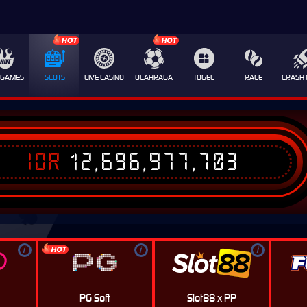
 GAMES
SLOTS
LIVE CASINO
OLAHRAGA
TOGEL
RACE
CRASH
IDR
12,696,977,703
i
i
i
a
PG Soft
Slot88 x PP