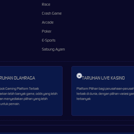
Race
Crash Game
Arcade
Poker
E-Sports
Sabung Ayam
RUHAN OLAHRAGA
TARUHAN LIVE KASINO
ook Gaming Platform Terbaik
Platform Pilihan bagi perusahaan-perusa
kan lebih banyak game, odds yang lebih
terbaik di dunia, dengan pilihan variasi g
 dan menyediakan pilihan yang lebih
terbanyak
untuk pemain.