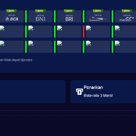
an tidak dapat diproses
Penarikan
Rata-rata 3 Menit