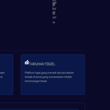
Starlight Princess™ 1000
TARUHAN TOGEL
haan
Platform togel yang menarik dari perusahan
ame
terbaik di dunia yang menawarkan hadiah
kemenangan besar