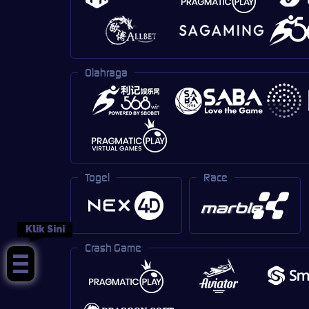
Olahraga
Togel
Race
Klik Sini
Crash Game