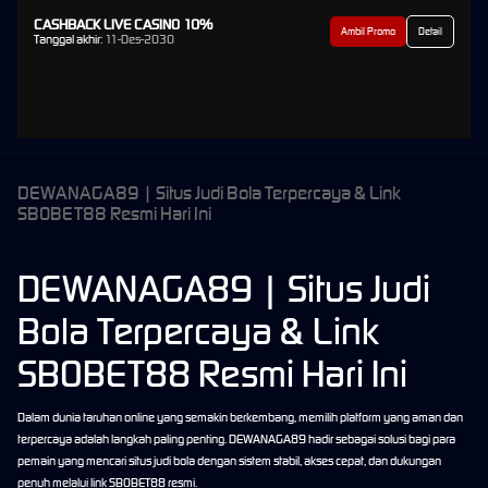
CASHBACK LIVE CASINO 10%
Ambil Promo
Detail
Tanggal akhir:
11-Des-2030
DEWANAGA89 | Situs Judi Bola Terpercaya & Link
SBOBET88 Resmi Hari Ini
DEWANAGA89 | Situs Judi
Bola Terpercaya & Link
SBOBET88 Resmi Hari Ini
Dalam dunia taruhan online yang semakin berkembang, memilih platform yang aman dan
terpercaya adalah langkah paling penting.
DEWANAGA89
hadir sebagai solusi bagi para
pemain yang mencari
situs judi bola
dengan sistem stabil, akses cepat, dan dukungan
penuh melalui link SBOBET88 resmi.