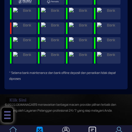
* Selama bank maintenance dan bank offline deposit dan penarikan tidak dapat
diproses
Klik Sini
©2026 DEWANAGA89 menawarkan berbagai macam provider pilihan terbaik dan
didukung oleh Layanan Pelanggan profesional 24/7 yang siap melayani Anda.