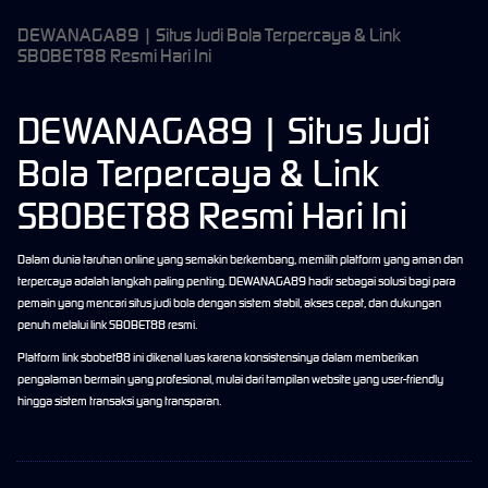
DEWANAGA89 | Situs Judi Bola Terpercaya & Link
SBOBET88 Resmi Hari Ini
DEWANAGA89 | Situs Judi
Bola Terpercaya & Link
SBOBET88 Resmi Hari Ini
Dalam dunia taruhan online yang semakin berkembang, memilih platform yang aman dan
terpercaya adalah langkah paling penting.
DEWANAGA89
hadir sebagai solusi bagi para
pemain yang mencari
situs judi bola
dengan sistem stabil, akses cepat, dan dukungan
penuh melalui link SBOBET88 resmi.
Platform
link sbobet88
ini dikenal luas karena konsistensinya dalam memberikan
pengalaman bermain yang profesional, mulai dari tampilan website yang user-friendly
hingga sistem transaksi yang transparan.