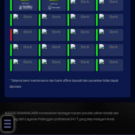
* Selama bank maintenance dan bank offline deposit dan penarikan tidak dapat
diproses
Klik Sini
©2026 DEWANAGA89 menawarkan berbagai macam provider pilihan terbaik dan
didukung oleh Layanan Pelanggan profesional 24/7 yang siap melayani Anda.