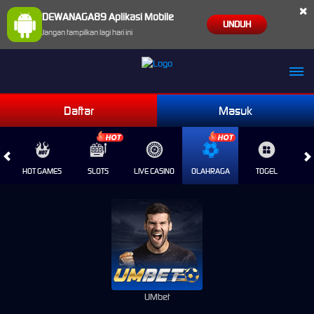
×
DEWANAGA89 Aplikasi Mobile
UNDUH
Jangan tampilkan lagi hari ini
Daftar
Masuk
HOT GAMES
SLOTS
LIVE CASINO
OLAHRAGA
TOGEL
UMbet