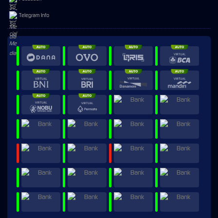
Telegram Info