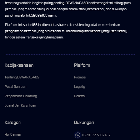
terpercaya adalah langkah paling penting.
DEWANAGA89
hadir sebagai solusi bagi para
pemain yang mencari
situs judi bola
dengan sistem stabil, akses cepat, dan dukungan
penuh melalui link SBOBET88 resmi.
Platform
link sbobet88
ini dikenal luas karena konsistensinya dalam memberikan
pengalaman bermain yang profesional, mulai dari tampilan website yang user-friendly
hingga sistem transaksi yang transparan.
Kebijaksanaan
Platform
Tentang DEWANAGA89
Promosi
Pusat Bantuan
Loyalty
Responsible Gambling
Referral
Syarat dan Ketentuan
Kategori
Dukungan
Hot Games
+6281227207127