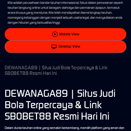
Kita adalah perusahaan bandar taruhan internasional, fokus dalam pemesanan seperti
taruhan langsung online untuk beragam olahraga dan permainan apapun, termasuk
acara khusus yang mendunia. Kita telah mendapatkan lisensi lengkap taruhan,
memegang kebanggan dengan menjadi sebuah usaha legal, dan menyediakan anda
dengan hiburan yang berkualitas tinggi.
Mobile View
Desktop View
DEWANAGA89 | Situs Judi Bola Terpercaya & Link
SBOBET88 Resmi Hari Ini
DEWANAGA89 | Situs Judi
Bola Terpercaya & Link
SBOBET88 Resmi Hari Ini
Dalam dunia taruhan online yang semakin berkembang, memilih platform yang aman dan