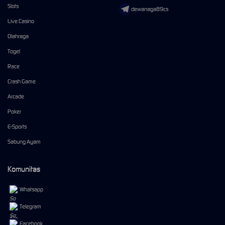
Slots
dewanaga89cs
Live Casino
Olahraga
Togel
Race
Crash Game
Arcade
Poker
E-Sports
Sabung Ayam
Komunitas
Whatsapp
Telegram
Facebook