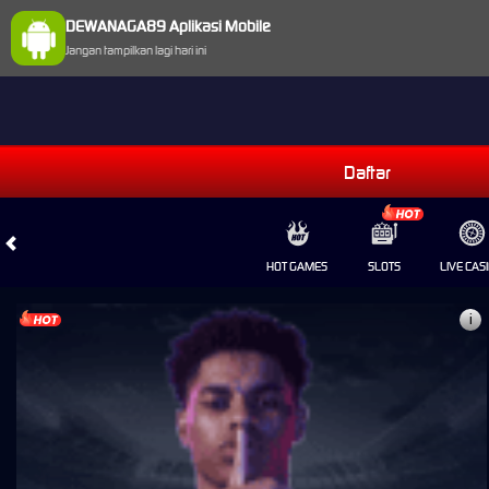
DEWANAGA89 Aplikasi Mobile
Jangan tampilkan lagi hari ini
SELAMAT KEPADA
nu***0 Telah Melakukan WD Sebesar 12.500.000
Daftar
HOT GAMES
SLOTS
LIVE CAS
i