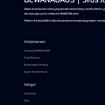
Dalam dunia taruhan online yang semakin berkembang, memilih platform y
dan dukungan penuh melalui link SBOBET88 resmi.
Platform
link sbobet88
ini dikenal luas karena konsistensinya dalam member
Kebijaksanaan
Tentang DEWANAGA89
Pusat Bantuan
Responsible Gambling
Syarat dan Ketentuan
Kategori
Hot Games
Slots