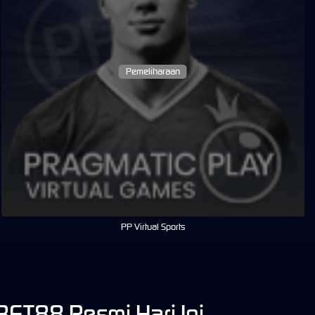
PP Virtual Sports
ET88 Resmi Hari Ini