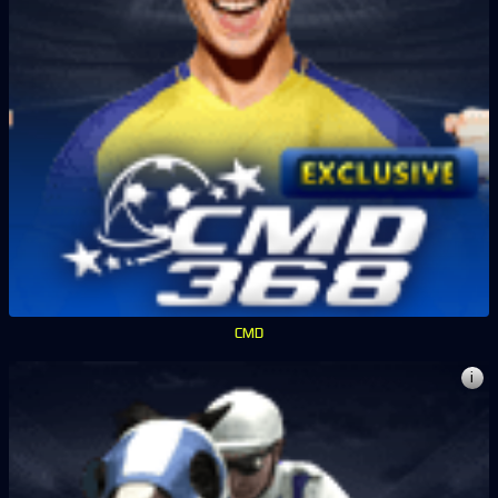
CMD
i