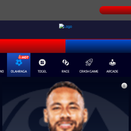
INO
OLAHRAGA
TOGEL
RACE
CRASH GAME
ARCADE
i