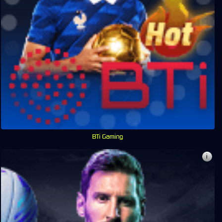
BTi Gaming
i