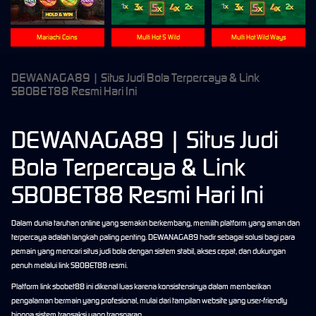
Mariachi Coins
Multi Hot 5 Wild
Multi Hot Wild Ways
DEWANAGA89 | Situs Judi Bola Terpercaya & Link
SBOBET88 Resmi Hari Ini
DEWANAGA89 | Situs Judi
Bola Terpercaya & Link
SBOBET88 Resmi Hari Ini
Dalam dunia taruhan online yang semakin berkembang, memilih platform yang aman dan
terpercaya adalah langkah paling penting.
DEWANAGA89
hadir sebagai solusi bagi para
pemain yang mencari
situs judi bola
dengan sistem stabil, akses cepat, dan dukungan
penuh melalui link SBOBET88 resmi.
Platform
link sbobet88
ini dikenal luas karena konsistensinya dalam memberikan
pengalaman bermain yang profesional, mulai dari tampilan website yang user-friendly
hingga sistem transaksi yang transparan.