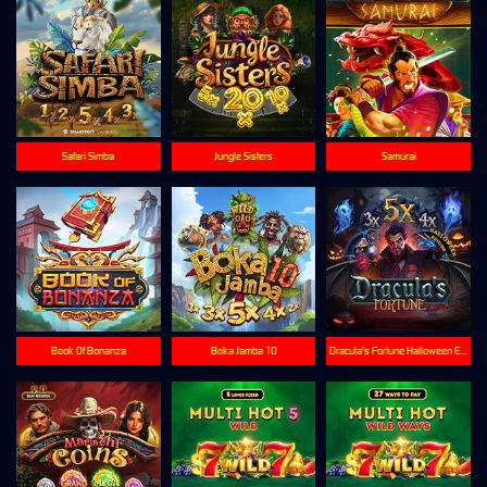
Safari Simba
Jungle Sisters
Samurai
Book Of Bonanza
Boka Jamba 10
Dracula's Fortune Halloween Edition