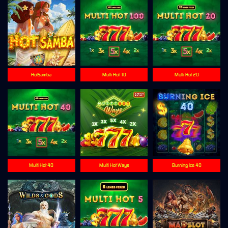
HotSamba
Multi Hot 10
Multi Hot 20
Multi Hot 40
Multi Hot Ways
Burning Ice 40