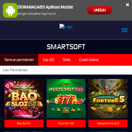
×
DEWANAGA89 Aplikasi Mobile
UNDUH
Jangan tampilkan lagi hari ini
SELAMAT KEPADA
lu****v Telah Melakukan WD Sebesar 4.250.000
SMARTSOFT
Semua permainan
Top 20
Slots
Crash Game
Bao Slot 5X
Multi Hot 100
Habesha Fortune 5