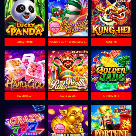
Lucky Panda
FEATURE BUY・CHRISTMAS EXPRESS
Kung Hei
Hand Of God
Rat of Wealth
GOLDEN JADE