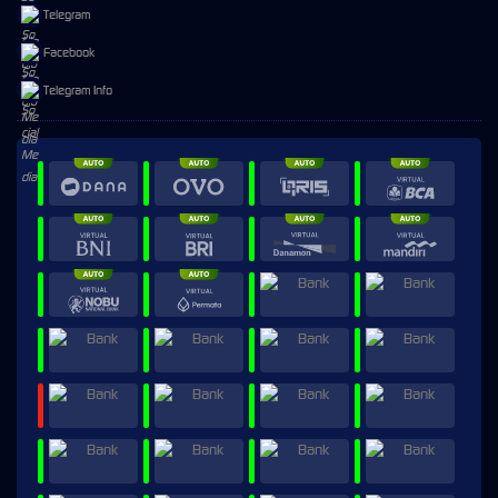
Telegram
Facebook
Telegram Info