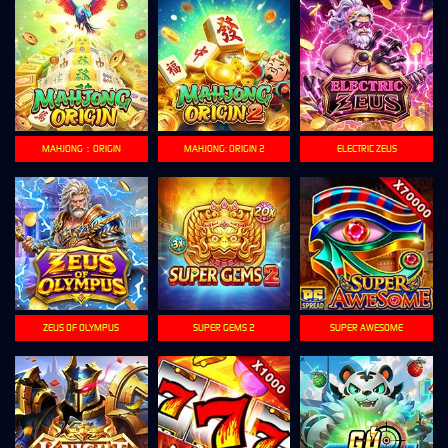
MAHJONG：ORIGIN
MAHJONG: ORIGIN 2
ELECTRIC ZEUS
ZEUS OF OLYMPUS
SUPER GEMS 2
SUPER AWESOME