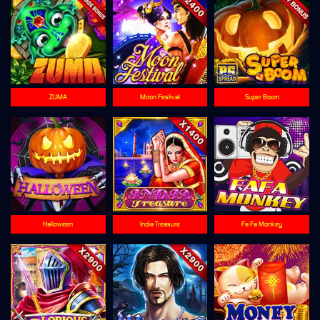
ZUMA
Moon Festival
Super Boom
Halloween
India Treasure
Fa Fa Monkey