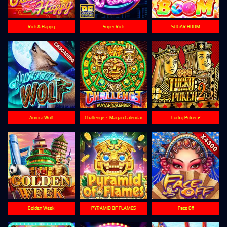
Rich & Happy
Super Rich
SUGAR BOOM
Aurora Wolf
Challenge・Mayan Calendar
Lucky Poker 2
Golden Week
PYRAMID OF FLAMES
Face Off