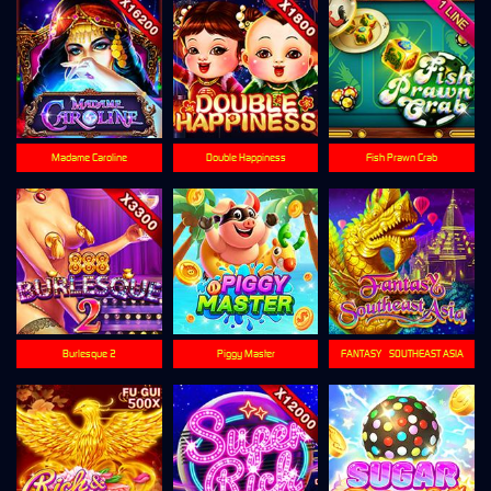
Madame Caroline
Double Happiness
Fish Prawn Crab
Burlesque 2
Piggy Master
FANTASY - SOUTHEAST ASIA