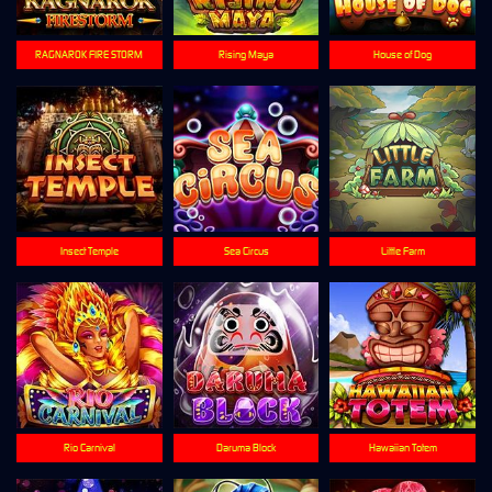
RAGNAROK FIRE STORM
Rising Maya
House of Dog
Insect Temple
Sea Circus
Little Farm
Rio Carnival
Daruma Block
Hawaiian Totem