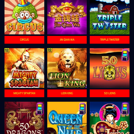
CIRCUS
JIN QIAN WA
TRIPLE TWISTER
MIGHTY SPARTAN
LION KING
50 LIONS