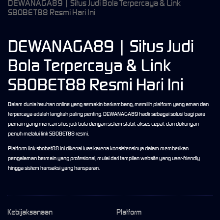
DEWANAGA89 | Situs Judi Bola Terpercaya & Link
SBOBET88 Resmi Hari Ini
DEWANAGA89 | Situs Judi
Bola Terpercaya & Link
SBOBET88 Resmi Hari Ini
Dalam dunia taruhan online yang semakin berkembang, memilih platform yang aman dan
terpercaya adalah langkah paling penting.
DEWANAGA89
hadir sebagai solusi bagi para
pemain yang mencari
situs judi bola
dengan sistem stabil, akses cepat, dan dukungan
penuh melalui link SBOBET88 resmi.
Platform
link sbobet88
ini dikenal luas karena konsistensinya dalam memberikan
pengalaman bermain yang profesional, mulai dari tampilan website yang user-friendly
hingga sistem transaksi yang transparan.
Kebijaksanaan
Platform