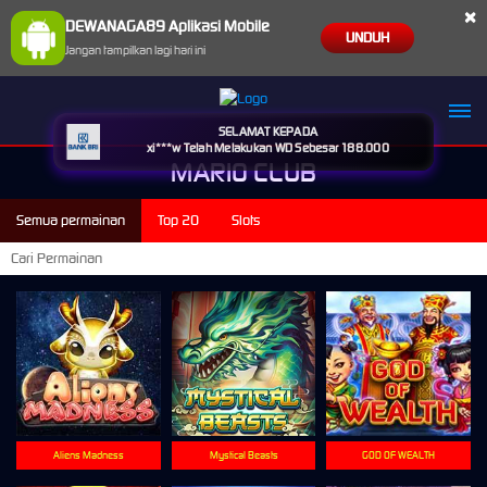
×
DEWANAGA89 Aplikasi Mobile
UNDUH
Jangan tampilkan lagi hari ini
SELAMAT KEPADA
xi***w Telah Melakukan WD Sebesar 188.000
MARIO CLUB
Semua permainan
Top 20
Slots
Aliens Madness
Mystical Beasts
GOD OF WEALTH