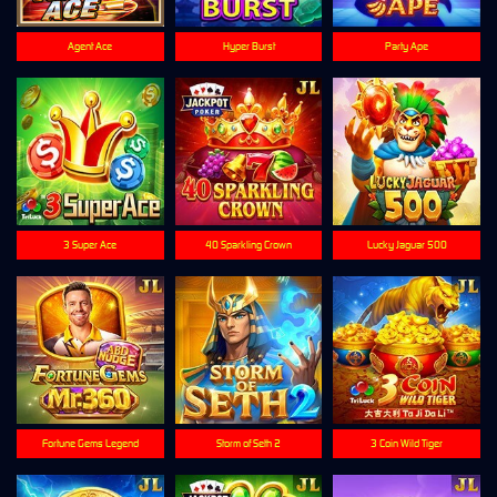
Agent Ace
Hyper Burst
Party Ape
3 Super Ace
40 Sparkling Crown
Lucky Jaguar 500
Fortune Gems Legend
Storm of Seth 2
3 Coin Wild Tiger