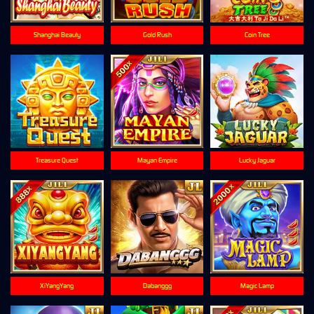
Shanghai Beauty
Gold Rush
Coin Tree
Treasure Quest
Mayan Empire
Lucky Jaguar
XiYangYang
Dabanggg
Magic Lamp