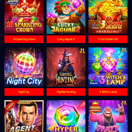
10 Sparkling Crown
Lucky Jaguar 2
3 Coin Golden OX
Night City
Nightfall Hunting
3 Witch's Lamp