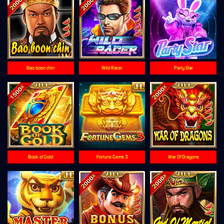
Bao boon chin
Wild Racer
Party Star
Book of Gold
Fortune Gems 3
War Of Dragons