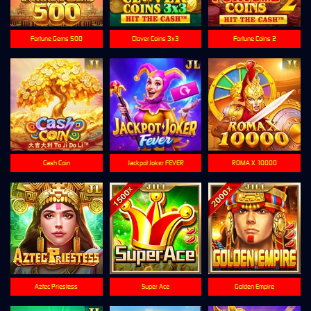
Fortune Gems 500
Clover Coins 3x3
Fortune Coins 2
Cash Coin
Jackpot Joker FEVER
ROMA X 10000
Aztec Priestess
Super Ace
Golden Empire