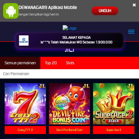
×
DEWANAGA89 Aplikasi Mobile
UNDUH
Jangan tampilkan lagi hari ini
JILI
Semua permainan
Top 20
Slots
Crazy777 2
Devil Fire Bonu$ Coin
Super Ace 2