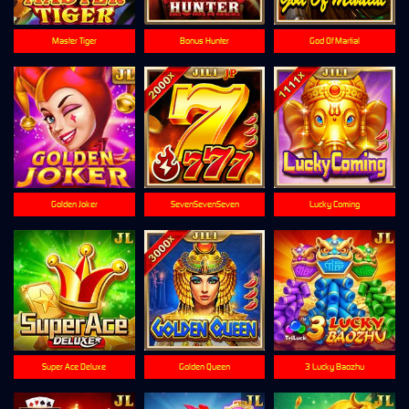
Master Tiger
Bonus Hunter
God Of Martial
Golden Joker
SevenSevenSeven
Lucky Coming
Super Ace Deluxe
Golden Queen
3 Lucky Baozhu