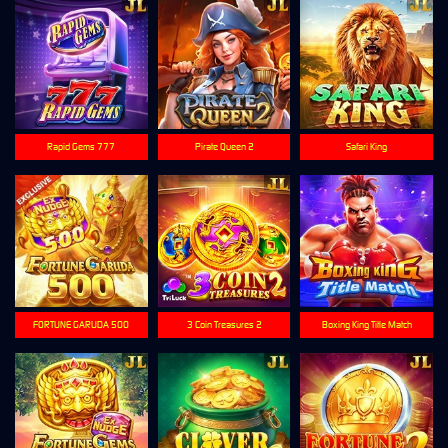
Rapid Gems 777
Pirate Queen 2
Safari King
FORTUNE GARUDA 500
3 Coin Treasures 2
Boxing King Title Match