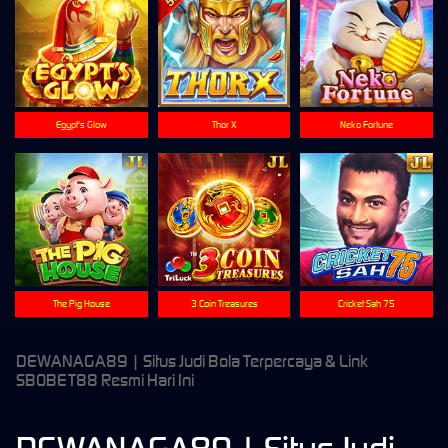
Egypt's Glow
Thor X
Neko Fortune
The Pig House
3 Coin Treasures
Cricket Sah 75
DEWANAGA89 | Situs Judi Bola Terpercaya & Link
SBOBET88 Resmi Hari Ini