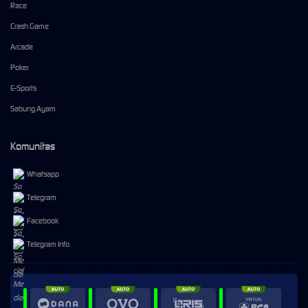
Race
Crash Game
Arcade
Poker
E-Sports
Sabung Ayam
Komunitas
Whatsapp
Telegram
Facebook
Telegram Info