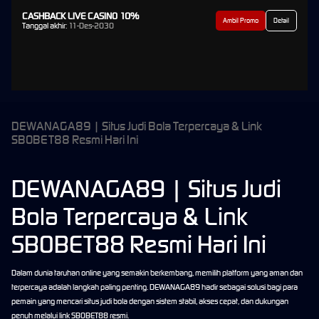
CASHBACK LIVE CASINO 10%
Ambil Promo
Detail
Tanggal akhir:
11-Des-2030
DEWANAGA89 | Situs Judi Bola Terpercaya & Link
SBOBET88 Resmi Hari Ini
DEWANAGA89 | Situs Judi
Bola Terpercaya & Link
SBOBET88 Resmi Hari Ini
Dalam dunia taruhan online yang semakin berkembang, memilih platform yang aman dan
terpercaya adalah langkah paling penting.
DEWANAGA89
hadir sebagai solusi bagi para
pemain yang mencari
situs judi bola
dengan sistem stabil, akses cepat, dan dukungan
penuh melalui link SBOBET88 resmi.