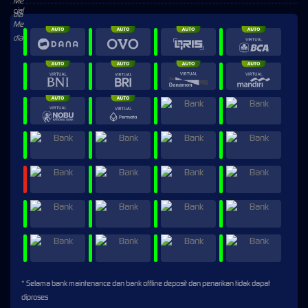
* Selama bank maintenance dan bank offline deposit dan penarikan tidak dapat
diproses