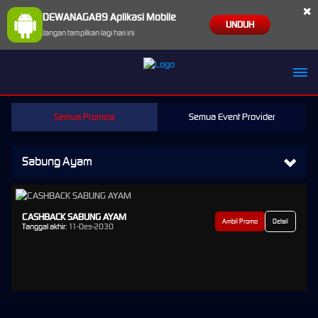
×
DEWANAGA89 Aplikasi Mobile
UNDUH
Jangan tampilkan lagi hari ini
Semua Promosi
Semua Event Provider
Sabung Ayam
CASHBACK SABUNG AYAM
Ambil Promo
Detail
Tanggal akhir:
11-Des-2030