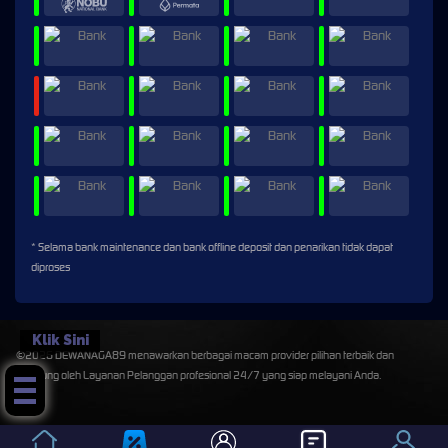
* Selama bank maintenance dan bank offline deposit dan penarikan tidak dapat
diproses
Klik Sini
©2026 DEWANAGA89 menawarkan berbagai macam provider pilihan terbaik dan
didukung oleh Layanan Pelanggan profesional 24/7 yang siap melayani Anda.