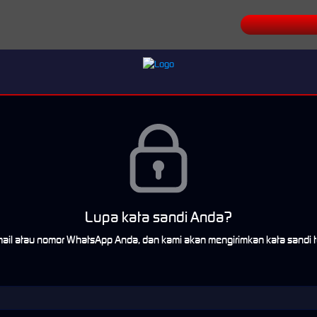
Lupa kata sandi Anda?
il atau nomor WhatsApp Anda, dan kami akan mengirimkan kata sandi 