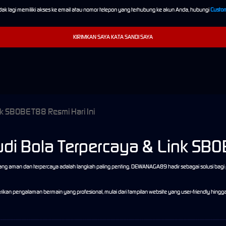
idak lagi memiliki akses ke email atau nomor telepon yang terhubung ke akun Anda, hubungi
Custom
k SBOBET88 Resmi Hari Ini
i Bola Terpercaya & Link SBOB
ang aman dan terpercaya adalah langkah paling penting.
DEWANAGA89
hadir sebagai solusi bag
ikan pengalaman bermain yang profesional, mulai dari tampilan website yang user-friendly hingga