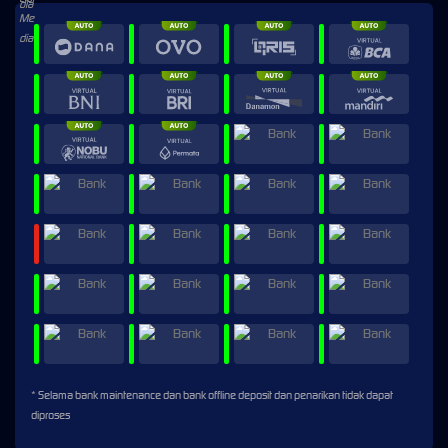
* Selama bank maintenance dan bank offline deposit dan penarikan tidak dapat
diproses