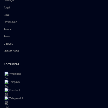
Olahraga
Togel
Race
Crash Game
Arcade
Poker
E-Sports
Sabung Ayam
Komunitas
Whatsapp
Telegram
Facebook
Telegram Info