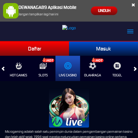
×
DEWANAGA89 Aplikasi Mobile
UNDUH
Jangan tampilkan lagi hari ini
Daftar
Masuk
HOT GAMES
SLOTS
LIVE CASINO
OLAHRAGA
TOGEL
Microgaming adalah salah satu pemimpin dunia dalam pemgembangan permainan kasino
dan telah aktif sejak 1994 saat mereka meluncurkan permainan kasino online pertama.