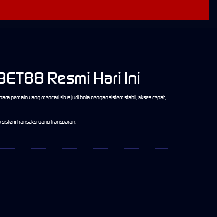
ET88 Resmi Hari Ini
i para pemain yang mencari
situs judi bola
dengan sistem stabil, akses cepat,
 sistem transaksi yang transparan.