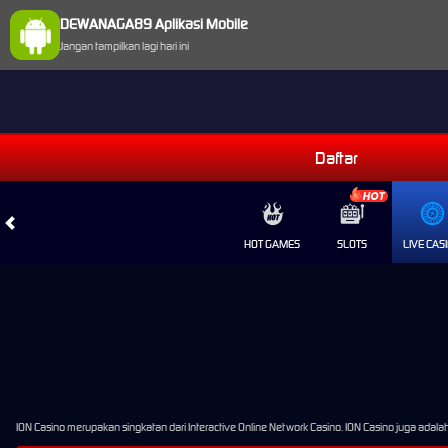
DEWANAGA89 Aplikasi Mobile
Jangan tampilkan lagi hari ini
Daftar
HOT GAMES
SLOTS
LIVE CAS
ION Casino merupakan singkatan dari Interactive Online Network Casino. ION Casino juga adalah 