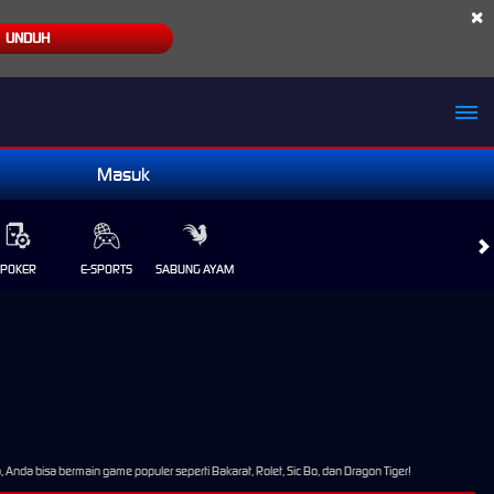
×
UNDUH
Masuk
POKER
E-SPORTS
SABUNG AYAM
, Anda bisa bermain game populer seperti Bakarat, Rolet, Sic Bo, dan Dragon Tiger!