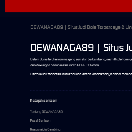
DEWANAGA89 | Situs Judi Bola Terpercaya & Lin
DEWANAGA89 | Situs Jud
Dalam dunia taruhan online yang semakin berkembang, memilih platform y
dan dukungan penuh melalui link SBOBET88 resmi.
Platform
link sbobet88
ini dikenal luas karena konsistensinya dalam member
Kebijaksanaan
Tentang DEWANAGA89
Pusat Bantuan
Responsible Gambling