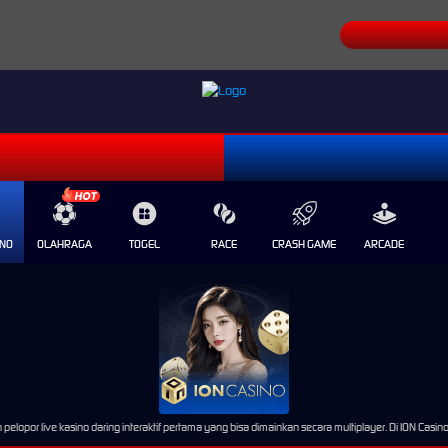
INO
OLAHRAGA
TOGEL
RACE
CRASH GAME
ARCADE
pelopor live kasino daring interaktif pertama yang bisa dimainkan secara multiplayer. Di ION Casino