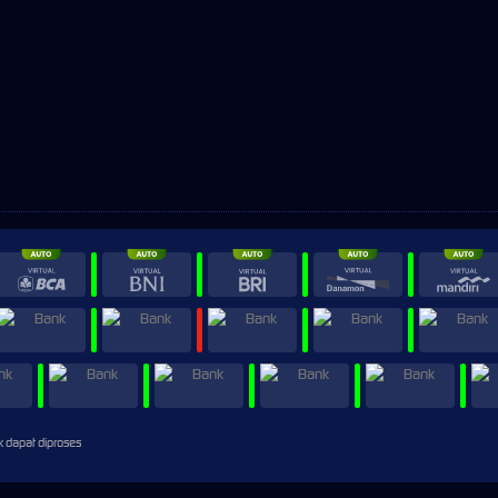
k dapat diproses