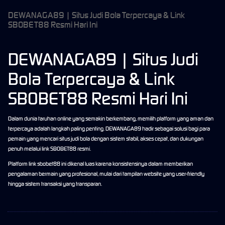
DEWANAGA89 | Situs Judi Bola Terpercaya & Link
SBOBET88 Resmi Hari Ini
DEWANAGA89 | Situs Judi
Bola Terpercaya & Link
SBOBET88 Resmi Hari Ini
Dalam dunia taruhan online yang semakin berkembang, memilih platform yang aman dan
terpercaya adalah langkah paling penting.
DEWANAGA89
hadir sebagai solusi bagi para
pemain yang mencari
situs judi bola
dengan sistem stabil, akses cepat, dan dukungan
penuh melalui link SBOBET88 resmi.
Platform
link sbobet88
ini dikenal luas karena konsistensinya dalam memberikan
pengalaman bermain yang profesional, mulai dari tampilan website yang user-friendly
hingga sistem transaksi yang transparan.