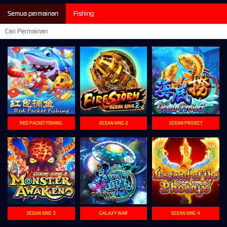
Semua permainan
Fishing
RED PACKET FISHING
OCEAN KING 2
OCEAN PROJECT
OCEAN KING 3
GALAXY WAR
OCEAN KING 4