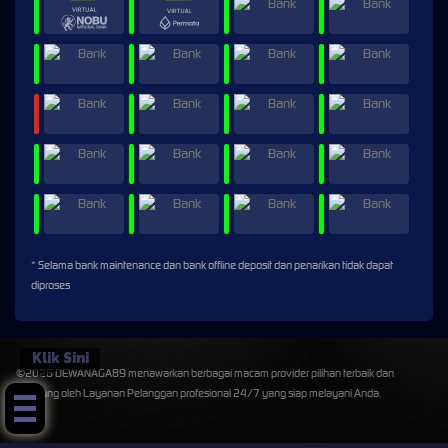
* Selama bank maintenance dan bank offline deposit dan penarikan tidak dapat
diproses
Klik Sini
©2026 DEWANAGA89 menawarkan berbagai macam provider pilihan terbaik dan
didukung oleh Layanan Pelanggan profesional 24/7 yang siap melayani Anda.