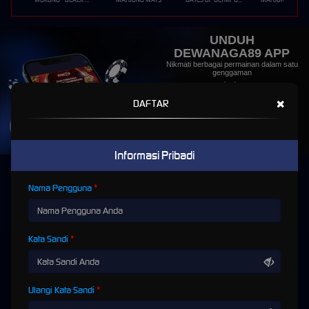
UNDUH
DEWANAGA89 APP
Nikmati berbagai permainan dalam satu
genggaman
×
DAFTAR
UNDUH
PANDUAN INSTALASI
Informasi Pribadi
Nama Pengguna
Kata Sandi
DEWANAGA89 | Situs Judi Bola Terpercaya & Link
SBOBET88 Resmi Hari Ini
Ulangi Kata Sandi