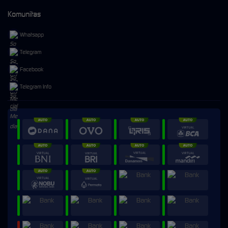
Komunitas
Whatsapp
Telegram
Facebook
Telegram Info