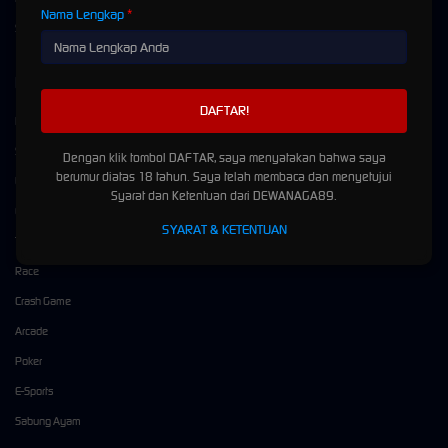
Nama Lengkap
Syarat dan Ketentuan
Kategori
Dukungan
Hot Games
+6281227207127
Slots
dewanaga89cs
Dengan klik tombol DAFTAR, saya menyatakan bahwa saya
berumur diatas 18 tahun. Saya telah membaca dan menyetujui
Live Casino
Syarat dan Ketentuan dari DEWANAGA89.
Olahraga
SYARAT & KETENTUAN
Togel
Race
Crash Game
Arcade
Poker
E-Sports
Sabung Ayam