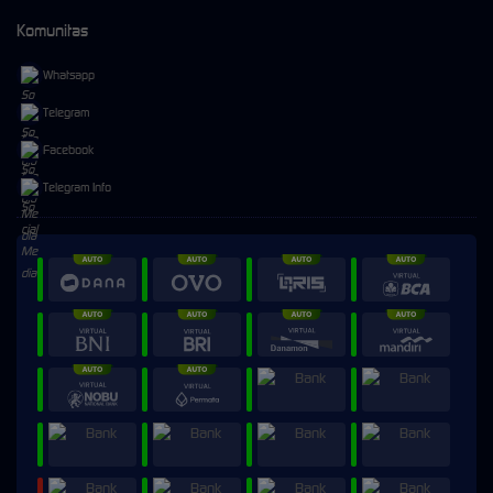
Komunitas
Whatsapp
Telegram
Facebook
Telegram Info