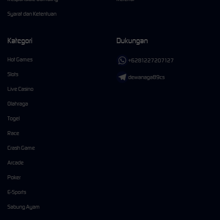
Syarat dan Ketentuan
Kategori
Dukungan
Hot Games
+6281227207127
Slots
dewanaga89cs
Live Casino
Olahraga
Togel
Race
Crash Game
Arcade
Poker
E-Sports
Sabung Ayam