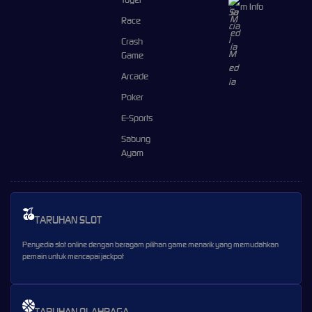
m Info
Race
Crash
Game
Arcade
Poker
E-Sports
Sabung
Ayam
TARUHAN SLOT
Penyedia slot online dengan beragam pilihan game menarik yang memudahkan
pemain untuk mencapai jackpot
TARUHAN OLAHRAGA