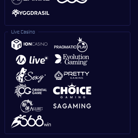
Live Casino