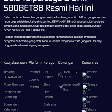
SBOBET88 Resmi Hari Ini
Dalam dunia taruhan online yang semakin berkembang, memilih platform yang aman dan
terpercaya adalah langkah paling penting.
DEWANAGA89
hadir sebagai solusi bagi para
pemain yang mencari
situs judi bola
dengan sistem stabil, akses cepat, dan dukungan
penuh melalui link SBOBET88 resmi.
Platform
link sbobet88
ini dikenal luas karena konsistensinya dalam memberikan
pengalaman bermain yang profesional, mulai dari tampilan website yang user-friendly
hingga sistem transaksi yang transparan.
Kebijaksanaan
Platform
Kategori
Dukungan
Komunitas
Tentang
Promosi
Hot
+62812272
Whatsa
DEWANAGA89
Games
07127
pp
Loyalty
Pusat Bantuan
Slots
dewanaga8
Telegra
Referral
9cs
m
Responsible
Live
Gambling
Casino
Facebo
ok
Syarat dan
Olahraga
Ketentuan
Telegra
Togel