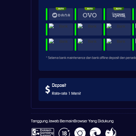
* Selama bank maintenance dan bank offline deposit dan penarik
Deposit
Rata-rata 1 Menit
Tanggung Jawab Bermain
Browser Yang Didukung