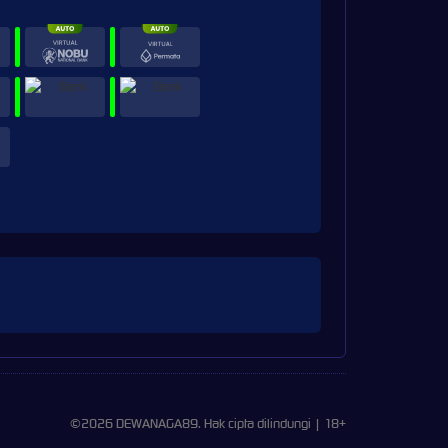
©2026 DEWANAGA89. Hak cipta dilindungi | 18+