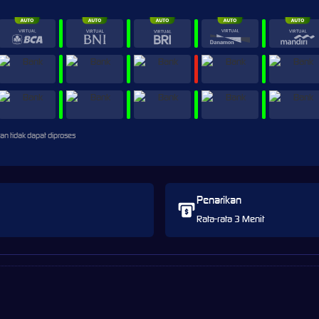
an tidak dapat diproses
Penarikan
Rata-rata 3 Menit