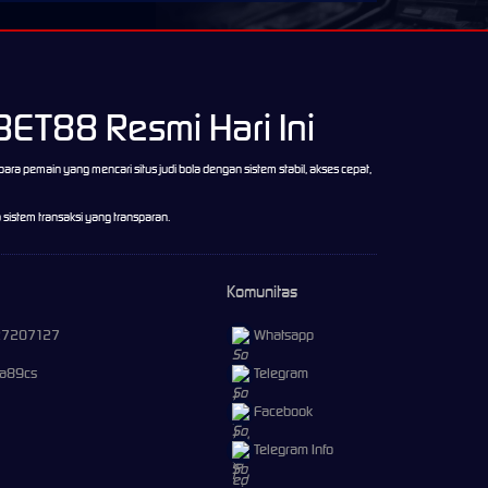
ET88 Resmi Hari Ini
i para pemain yang mencari
situs judi bola
dengan sistem stabil, akses cepat,
 sistem transaksi yang transparan.
Komunitas
27207127
Whatsapp
a89cs
Telegram
Facebook
Telegram Info