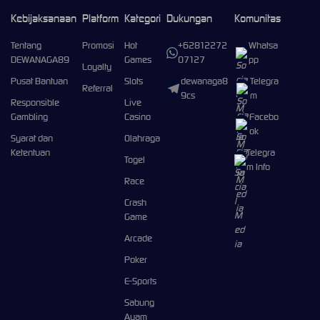
Kebijaksanaan
Platform
Kategori
Dukungan
Komunitas
Tentang
Promosi
Hot
+62812272
Whatsa
DEWANAGA89
Games
07127
pp
Loyalty
Pusat Bantuan
Slots
dewanaga8
Telegra
Referral
9cs
m
Responsible
Live
Gambling
Casino
Facebo
ok
Syarat dan
Olahraga
Ketentuan
Telegra
Togel
m Info
Race
Crash
Game
Arcade
Poker
E-Sports
Sabung
Ayam