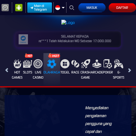
Main di
MASUK
DAFTAR
Telegram
SELAMAT KEPADA
re***1 Telah Melakukan WD Sebesar 17.000.000
HOT
SLOTS
LIVE
OLAHRAGA
TOGEL
RACE
CRASH
ARCADE
POKER
E-
SABUN
GAMES
CASINO
GAME
SPORTS
AYAM
Menyediakan
pengalaman
pengguna yang
cepat dan