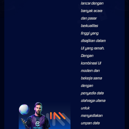
lancar dengan
banyak acara
dan pasar
berkualitas
tinggi yang
disajikan dalam
UI yang ramah.
Dengan
kombinasi UI
modern dan
bekerja sama
dengan
penyedia data
olahraga utama
untuk
menyediakan
umpan data