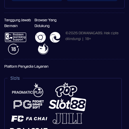
Tanggung Jawab
Browser Yang
Bermain
Didukung
©2026 DEWANAGA89. Hak cipta
dilindungi | 18+
Platform Penyedia Layanan
Slots