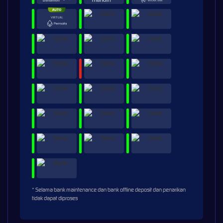
* Selama bank maintenance dan bank offline deposit dan penarikan
tidak dapat diproses