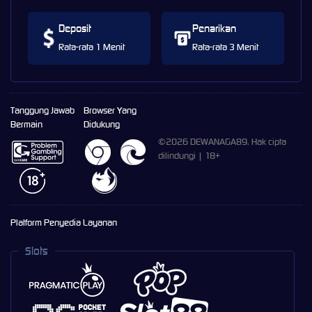
Deposit
Penarikan
Rata-rata 1 Menit
Rata-rata 3 Menit
Tanggung Jawab
Browser Yang
Bermain
Didukung
©2026 DEWANAGA89. Hak cipta
dilindungi | 18+
Platform Penyedia Layanan
Slots