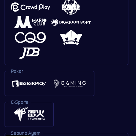
Poker
E-Sports
Sabung Ayam