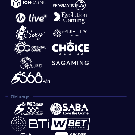
Olahraga