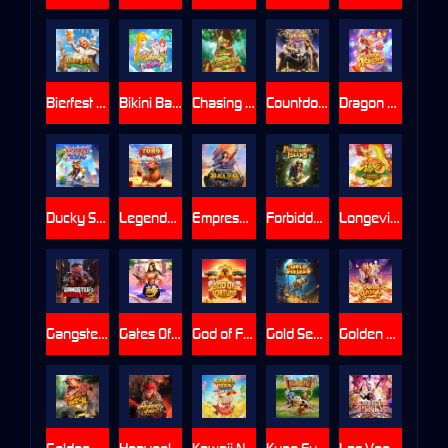
Bierfest Delight
Bikini Babes
Chasing Leprechaun Coins
Countdown to Fortune
Dragon Wonder
Ducky Spin
Legendary El Toro
Empress of the Black Seas
Forbidden Island
Longevity dragon(Fulong)
Gangster's Paradise
Gates Of Kunlun
God of Fortune
Gold Seekers
Golden Gallop