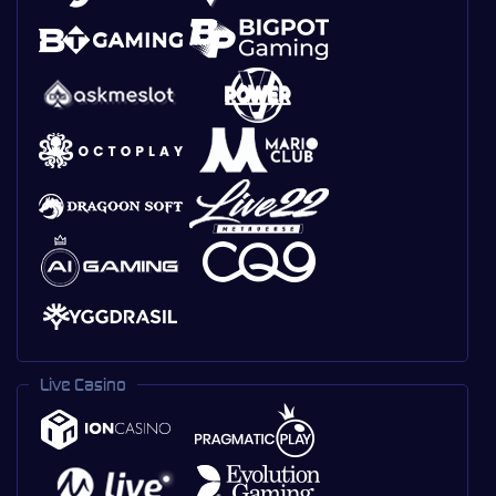
Live Casino