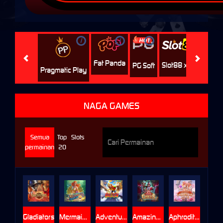
i
i
i
i
i
Facha
Fat Panda
Slot88 x PP
PG Soft
Pragmatic Play
NAGA GAMES
Semua
Top
Slots
permainan
20
Gladiators
Mermaid's Treasure
Adventures Of Caramelo
Amazing Circus
Aphrodite - Goddess of Love