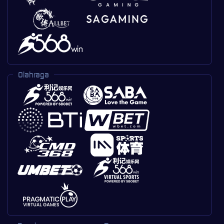
Olahraga