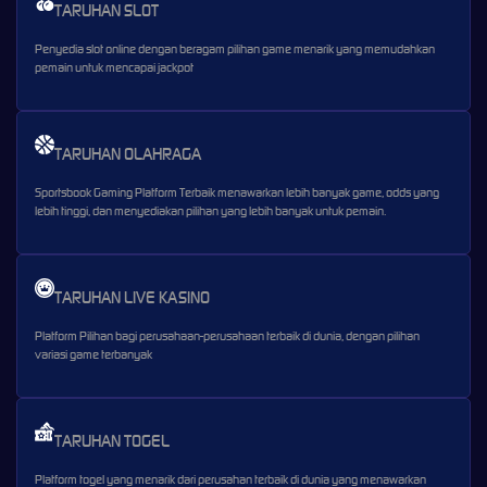
TARUHAN SLOT
Penyedia slot online dengan beragam pilihan game menarik yang memudahkan
pemain untuk mencapai jackpot
TARUHAN OLAHRAGA
Sportsbook Gaming Platform Terbaik menawarkan lebih banyak game, odds yang
lebih tinggi, dan menyediakan pilihan yang lebih banyak untuk pemain.
TARUHAN LIVE KASINO
Platform Pilihan bagi perusahaan-perusahaan terbaik di dunia, dengan pilihan
variasi game terbanyak
TARUHAN TOGEL
Platform togel yang menarik dari perusahan terbaik di dunia yang menawarkan