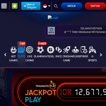
Main di
MASUK
DAFTAR
Telegram
SELAMAT KEPADA
qi***7 Telah Melakukan WD Sebesa
HOT
SLOTS
LIVE
OLAHRAGA
TOGEL
RACE
CRASH
ARCADE
POKER
E-
SABUN
GAMES
CASINO
GAME
SPORTS
AYAM
IDR
12,677,
JACKPOT
PLAY