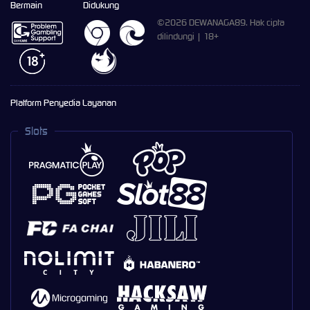
Bermain
Didukung
©2026 DEWANAGA89. Hak cipta
dilindungi | 18+
Platform Penyedia Layanan
Slots