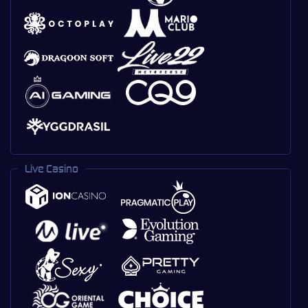
Live Casino