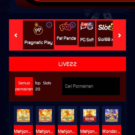
i
i
i
i
i
Facha
Fat Panda
Slot88 x PP
PG Soft
Pragmatic Play
LIVE22
Semua
Top
Slots
permainan
20
Mahjong Gold: Dragon
Mahjong Gold: Phoenix
Mahjong Gold: Lion
Mahjong Gold: Tiger
Wonders of Giza Pyramid