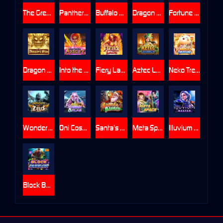
The Great Sorcery
Panthera Pardus
Buffalo Blaze
Dragon Treasure
Fortune Realm
Dragon Wish
Into the Fay: Ashley
Fiery Lady
Aztec Legacy
Neko Treasure
Wonders of Zeus
Oni Cosmic Atlas
Santa's Payday
Meta Space
Illuvium Master
Block Buster