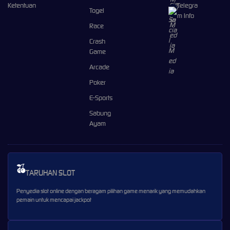
Ketentuan
Telegra
Togel
m Info
Race
Crash
Game
Arcade
Poker
E-Sports
Sabung
Ayam
TARUHAN SLOT
Penyedia slot online dengan beragam pilihan game menarik yang memudahkan
pemain untuk mencapai jackpot