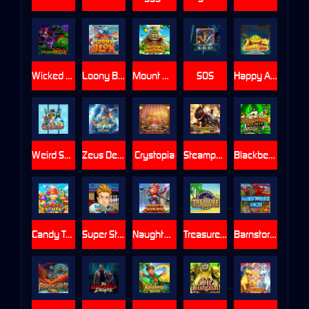
Wicked Witch
Loony Blox
Mount Mazuma
SOS
Happy Ape
Weird Science
Zeus Deluxe
Crystopia
Steampunk Plinko
Blackbeards Bounty
Candy Tower
Super Strike
Naughty Wukong
Treasure Tomb
Barnstormer Bucks