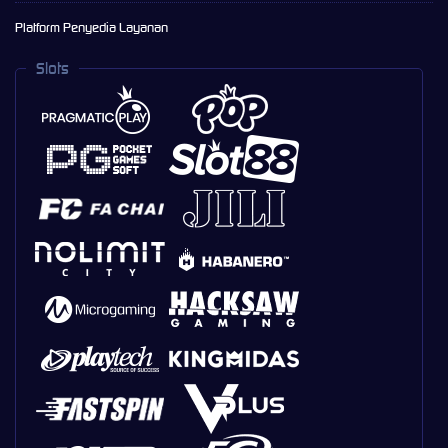
Platform Penyedia Layanan
Slots