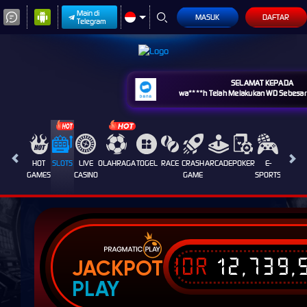
Main di
MASUK
DAFTAR
Telegram
HOT
SLOTS
LIVE
OLAHRAGA
TOGEL
RACE
CRASH
ARCADE
POKER
E-
SABUN
GAMES
CASINO
GAME
SPORTS
AYAM
IDR
12,739,
JACKPOT
PLAY