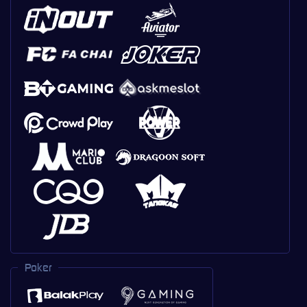
Poker