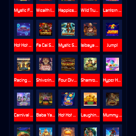
Mystic Fortune Deluxe
Wealth Inn
Happiest Christmas Tree
Wild Trucks
Lantern Luck
Hot Hot Halloween
Fa Cai Shen
Mystic Shaman
Isibaya Queens
Jump!
Racing Royalty
Shivering Strings
Four Divine Beasts
Shamrock Quest
Hyper Hues
Carnival Cove
Baba Yaga
Hot Hot Fruit
Laughing Buddha
Mummy Hunter