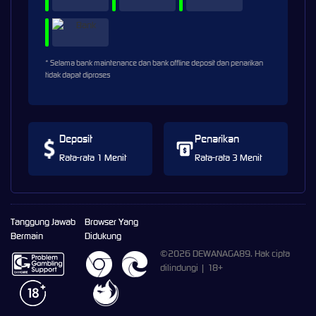
* Selama bank maintenance dan bank offline deposit dan penarikan
tidak dapat diproses
Deposit
Penarikan
Rata-rata 1 Menit
Rata-rata 3 Menit
Tanggung Jawab
Browser Yang
Bermain
Didukung
©2026 DEWANAGA89. Hak cipta
dilindungi | 18+