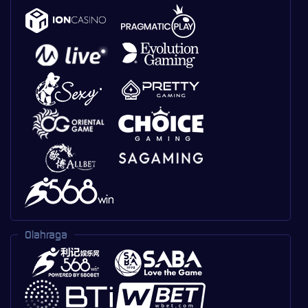
Olahraga