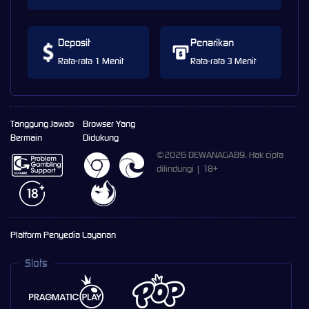
Deposit
Penarikan
Rata-rata 1 Menit
Rata-rata 3 Menit
Tanggung Jawab
Browser Yang
Bermain
Didukung
©2026 DEWANAGA89. Hak cipta
dilindungi | 18+
Platform Penyedia Layanan
Slots