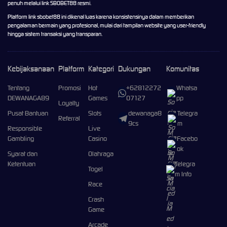
penuh melalui link SBOBET88 resmi.
Platform
link sbobet88
ini dikenal luas karena konsistensinya dalam memberikan
pengalaman bermain yang profesional, mulai dari tampilan website yang user-friendly
hingga sistem transaksi yang transparan.
Kebijaksanaan
Platform
Kategori
Dukungan
Komunitas
Tentang
Promosi
Hot
+62812272
Whatsa
DEWANAGA89
Games
07127
pp
Loyalty
Pusat Bantuan
Slots
dewanaga8
Telegra
Referral
9cs
m
Responsible
Live
Gambling
Casino
Facebo
ok
Syarat dan
Olahraga
Ketentuan
Telegra
Togel
m Info
Race
Crash
Game
Arcade