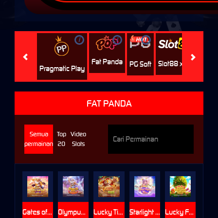
i
i
i
i
i
Facha
Fat Panda
Slot88 x PP
PG Soft
Pragmatic Play
FAT PANDA
Semua
Top
Video
permainan
20
Slots
Gates of Olympus POP
Olympus Wins
Lucky Tiger 1000
Starlight Wins
Lucky Fortune Tree