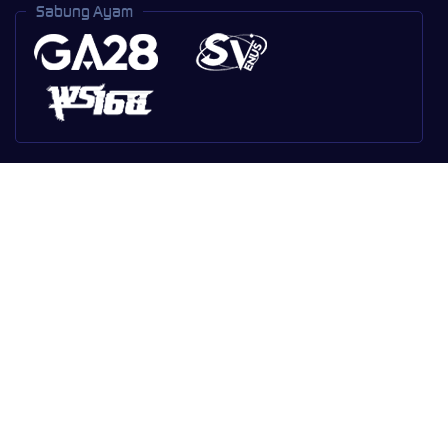
Sabung Ayam