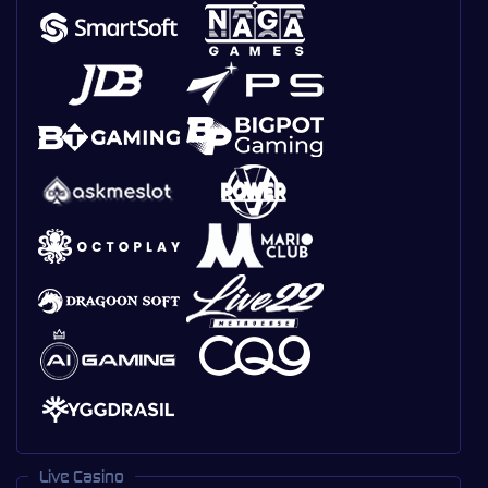
Live Casino