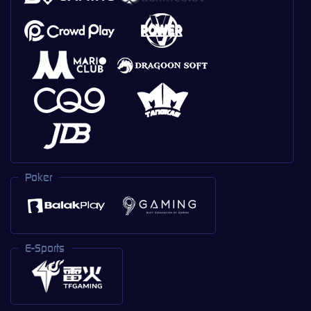
Poker
E-Sports