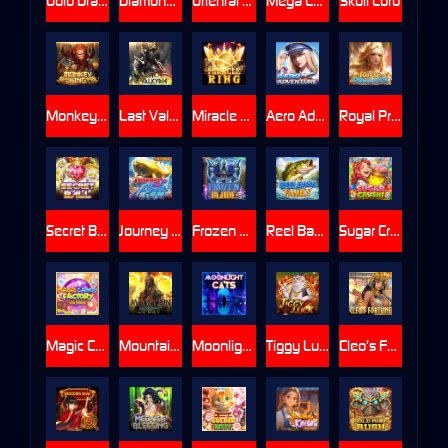
Gold Dragon
Diamond Mask
Oriental Treasures
Mega Cave
Skull Lord
Monkey King
Last Valkyrie
Miracle Ring
Aero Adventure
Royal Princess
Secret Ball
Journey to the Abyss
Frozen Blade
Reel Bass Family
Sugar Crush!
Magic Candy Factory
Mountain Spirit
Moonlight Cats
Tiggy Luck
Cleo’s Fortune