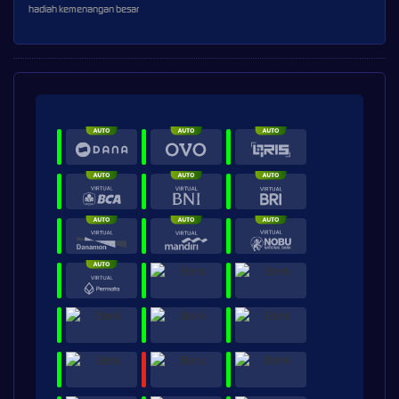
hadiah kemenangan besar