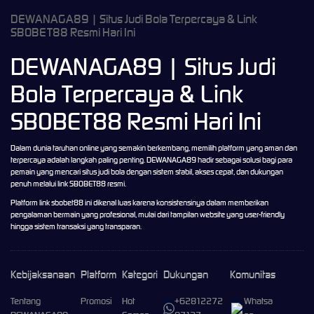
DEWANAGA89 | Situs Judi Bola Terpercaya & Link
SBOBET88 Resmi Hari Ini
DEWANAGA89 | Situs Judi
Bola Terpercaya & Link
SBOBET88 Resmi Hari Ini
Dalam dunia taruhan online yang semakin berkembang, memilih platform yang aman dan
terpercaya adalah langkah paling penting.
DEWANAGA89
hadir sebagai solusi bagi para
pemain yang mencari
situs judi bola
dengan sistem stabil, akses cepat, dan dukungan
penuh melalui link SBOBET88 resmi.
Platform
link sbobet88
ini dikenal luas karena konsistensinya dalam memberikan
pengalaman bermain yang profesional, mulai dari tampilan website yang user-friendly
hingga sistem transaksi yang transparan.
Kebijaksanaan
Platform
Kategori
Dukungan
Komunitas
Tentang
Promosi
Hot
+62812272
Whatsa