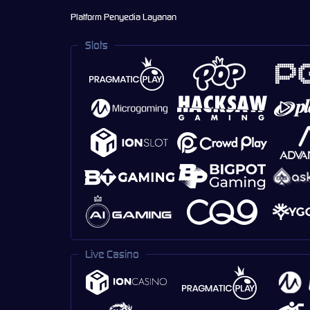
Platform Penyedia Layanan
Slots
Live Casino