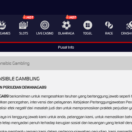
 GAMES
SLOTS
LIVE CASINO
OLAHRAGA
TOGEL
RACE
CRASH
Pusat Info
nsible Gambling
NSIBLE GAMBLING
AN PERJUDIAN DEWANAGA89
GA89
berkomitmen untuk mengesahkan taruhan yang bertanggung jawab seperti
tkan pencegahan, intervensi dan pelayanan. Kebijakan Pertanggungjawaban Pe
isir efek negatif dari masalah judi dan untuk mempromosikan praktek perjudian 
aya ini tanggung jawab kami untuk anda, pelanggan kami, untuk memastikan bahw
 tetap menyadari penuh terhadap kerugian sosial dan keuangan yang terkait den
ngka membantu pemain kami dalam pertanggunjawaban perjudian, kami memastik