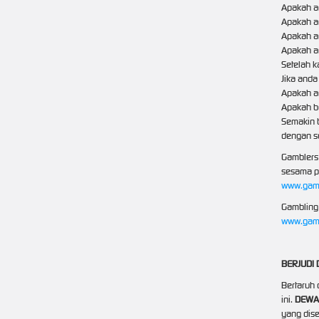
Apakah a
Apakah a
Apakah a
Apakah a
Setelah 
Jika anda
Apakah ar
Apakah be
Semakin 
dengan se
Gamblers
sesama pe
www.gam
Gambling 
www.gamb
BERJUDI
Bertaruh 
ini.
DEWA
yang dise