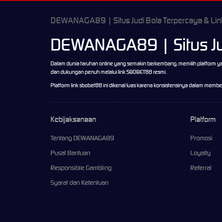
DEWANAGA89 | Situs Judi Bola Terpercaya & Lin
DEWANAGA89 | Situs Jud
Dalam dunia taruhan online yang semakin berkembang, memilih platform y
dan dukungan penuh melalui link SBOBET88 resmi.
Platform
link sbobet88
ini dikenal luas karena konsistensinya dalam member
Kebijaksanaan
Platform
Tentang DEWANAGA89
Promosi
Pusat Bantuan
Loyalty
Responsible Gambling
Referral
Syarat dan Ketentuan