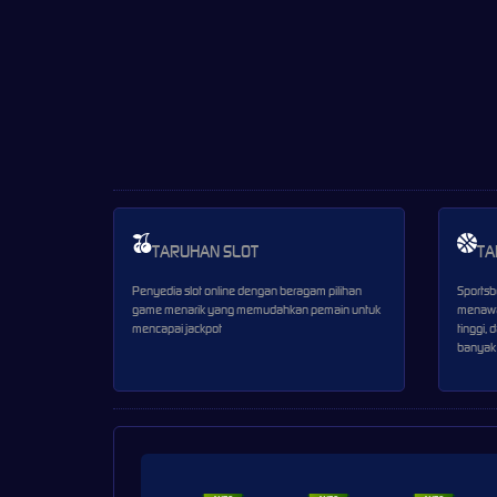
TARUHAN SLOT
TA
Penyedia slot online dengan beragam pilihan
Sportsb
game menarik yang memudahkan pemain untuk
menawar
mencapai jackpot
tinggi,
banyak 