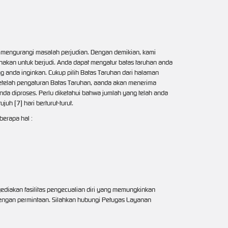
k mengurangi masalah perjudian. Dengan demikian, kami
kan untuk berjudi. Anda dapat mengatur batas taruhan anda
 anda inginkan. Cukup pilih Batas Taruhan dari halaman
Setelah pengaturan Batas Taruhan, aanda akan menerima
da diproses. Perlu diketahui bahwa jumlah yang telah anda
 (7) hari berturut-turut.
erapa hal :
ediakan fasilitas pengecualian diri yang memungkinkan
engan permintaan. Silahkan hubungi Petugas Layanan