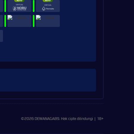
©2026 DEWANAGA89. Hak cipta dilindungi | 18+