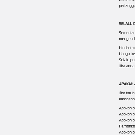
pertanggu
SELALU 
Sementara
mengenda
Hindari m
Hanya ber
Selalu p
Jika anda
APAKAH 
Jika taru
mengenal
Apakah b
Apakah an
Apakah an
Pernahka
Apakah an