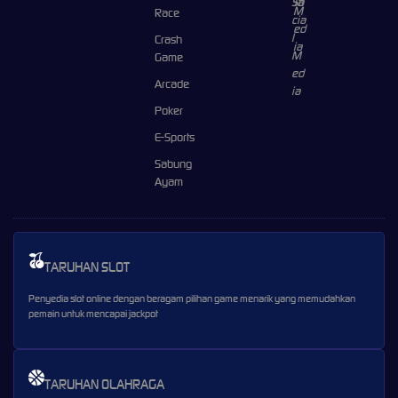
Race
Crash
Game
Arcade
Poker
E-Sports
Sabung
Ayam
TARUHAN SLOT
Penyedia slot online dengan beragam pilihan game menarik yang memudahkan
pemain untuk mencapai jackpot
TARUHAN OLAHRAGA