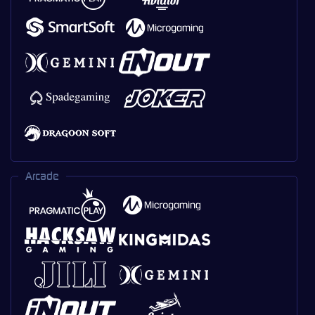
Arcade