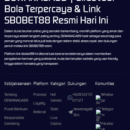
Bola Terpercaya & Link
SBOBET88 Resmi Hari Ini
Dalam dunia taruhan online yang semakin berkembang, memilih platform yang aman dan
terpercaya adalah langkah paling penting.
DEWANAGA89
hadir sebagai solusi bagi para
pemain yang mencari
situs judi bola
dengan sistem stabil, akses cepat, dan dukungan
penuh melalui link SBOBET88 resmi.
Platform
link sbobet88
ini dikenal luas karena konsistensinya dalam memberikan
pengalaman bermain yang profesional, mulai dari tampilan website yang user-friendly
hingga sistem transaksi yang transparan.
Kebijaksanaan
Platform
Kategori
Dukungan
Komunitas
Tentang
Promosi
Hot
+62812272
Whatsa
DEWANAGA89
Games
07127
pp
Loyalty
Pusat Bantuan
Slots
dewanaga8
Telegra
Referral
9cs
m
Responsible
Live
Gambling
Casino
Facebo
ok