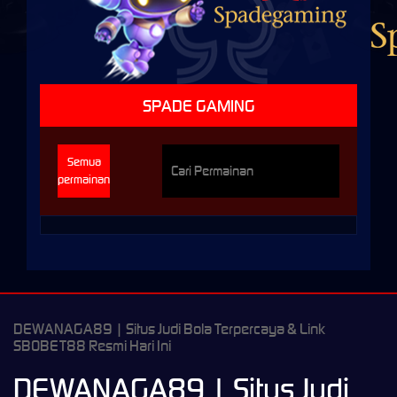
SPADE GAMING
Semua
permainan
DEWANAGA89 | Situs Judi Bola Terpercaya & Link
SBOBET88 Resmi Hari Ini
DEWANAGA89 | Situs Judi