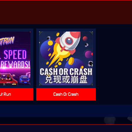
ut Run
Cash Or Crash