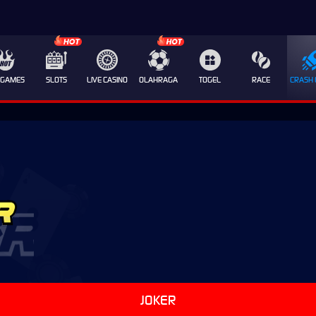
 GAMES
SLOTS
LIVE CASINO
OLAHRAGA
TOGEL
RACE
CRASH
JOKER