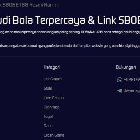
k SBOBET88 Resmi Hari Ini
i Bola Terpercaya & Link SBOB
ang aman dan terpercaya adalah langkah paling penting.
DEWANAGA89
hadir sebagai solusi bag
ikan pengalaman bermain yang profesional, mulai dari tampilan website yang user-friendly hingga
Kategori
Dukungan
Hot Games
+62812
Slots
dewanag
Live Casino
Olahraga
Togel
Race
Crash Game