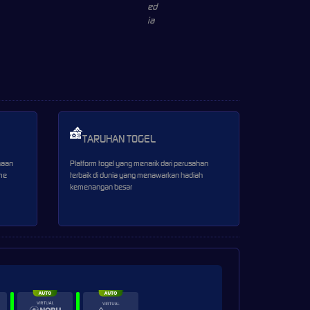
TARUHAN TOGEL
haan
Platform togel yang menarik dari perusahan
ame
terbaik di dunia yang menawarkan hadiah
kemenangan besar