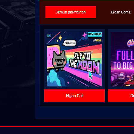
Semua permainan
Crash Game
Nyan Cat
O