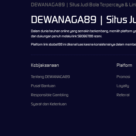
DEWANAGA89 | Situs Judi Bola Terpercaya & Lin
DEWANAGA89 | Situs Jud
Dalam dunia taruhan online yang semakin berkembang, memilih platform y
dan dukungan penuh melalui link SBOBET88 resmi.
Platform
link sbobet88
ini dikenal luas karena konsistensinya dalam member
Kebijaksanaan
Platform
Tentang DEWANAGA89
Promosi
Pusat Bantuan
Loyalty
Responsible Gambling
Referral
Syarat dan Ketentuan