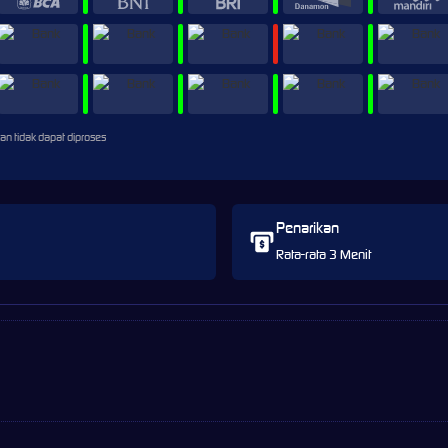
an tidak dapat diproses
Penarikan
Rata-rata 3 Menit