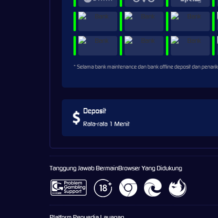
* Selama bank maintenance dan bank offline deposit dan penarik
Deposit
Rata-rata 1 Menit
Tanggung Jawab Bermain
Browser Yang Didukung
Platform Penyedia Layanan