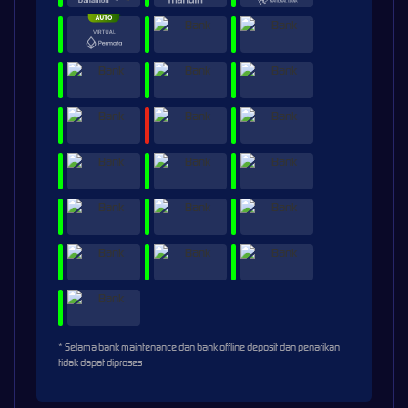
* Selama bank maintenance dan bank offline deposit dan penarikan
tidak dapat diproses