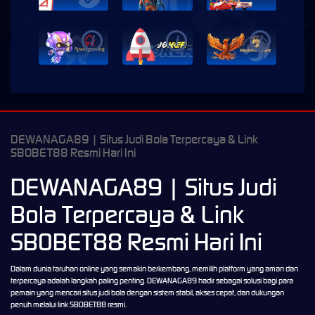
i
i
i
DEWANAGA89 | Situs Judi Bola Terpercaya & Link
SBOBET88 Resmi Hari Ini
DEWANAGA89 | Situs Judi
Bola Terpercaya & Link
SBOBET88 Resmi Hari Ini
Dalam dunia taruhan online yang semakin berkembang, memilih platform yang aman dan
terpercaya adalah langkah paling penting.
DEWANAGA89
hadir sebagai solusi bagi para
pemain yang mencari
situs judi bola
dengan sistem stabil, akses cepat, dan dukungan
penuh melalui link SBOBET88 resmi.