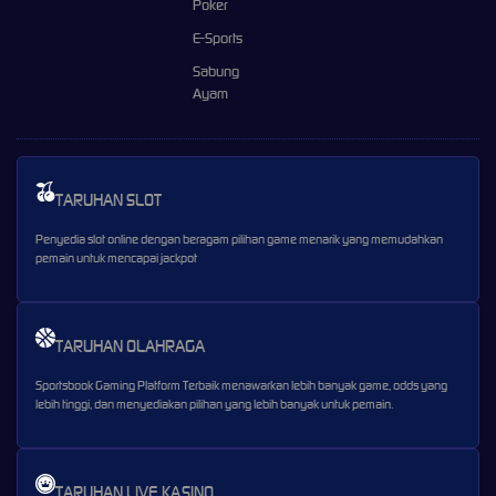
Poker
E-Sports
Sabung
Ayam
TARUHAN SLOT
Penyedia slot online dengan beragam pilihan game menarik yang memudahkan
pemain untuk mencapai jackpot
TARUHAN OLAHRAGA
Sportsbook Gaming Platform Terbaik menawarkan lebih banyak game, odds yang
lebih tinggi, dan menyediakan pilihan yang lebih banyak untuk pemain.
TARUHAN LIVE KASINO