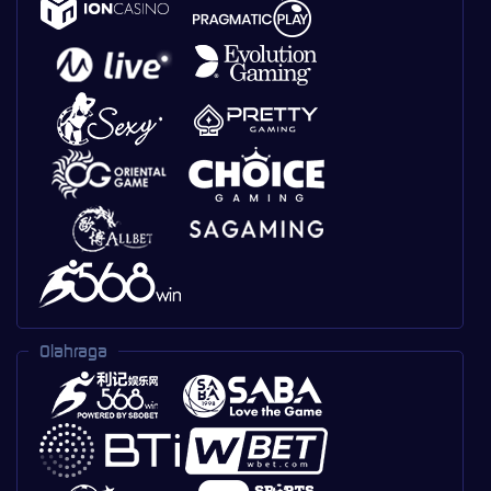
Olahraga