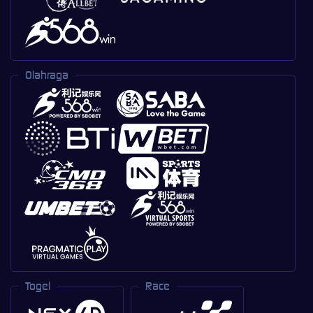
Olahraga
Togel
Race