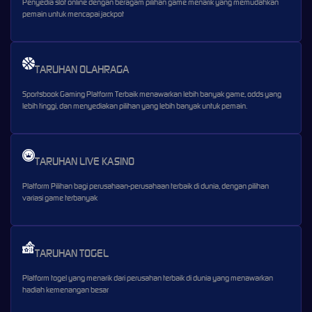
Penyedia slot online dengan beragam pilihan game menarik yang memudahkan
pemain untuk mencapai jackpot
TARUHAN OLAHRAGA
Sportsbook Gaming Platform Terbaik menawarkan lebih banyak game, odds yang
lebih tinggi, dan menyediakan pilihan yang lebih banyak untuk pemain.
TARUHAN LIVE KASINO
Platform Pilihan bagi perusahaan-perusahaan terbaik di dunia, dengan pilihan
variasi game terbanyak
TARUHAN TOGEL
Platform togel yang menarik dari perusahan terbaik di dunia yang menawarkan
hadiah kemenangan besar