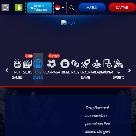
Main di
MASUK
DAFTAR
Telegram
SELAMAT KEPADA
de*****f Telah Melakukan WD Sebesar 120.000
HOT
SLOTS
LIVE
OLAHRAGA
TOGEL
RACE
CRASH
ARCADE
POKER
E-
SABUN
GAMES
CASINO
GAME
SPORTS
AYAM
Sexy Baccarat
menawarkan
permainan live
kasino dengan