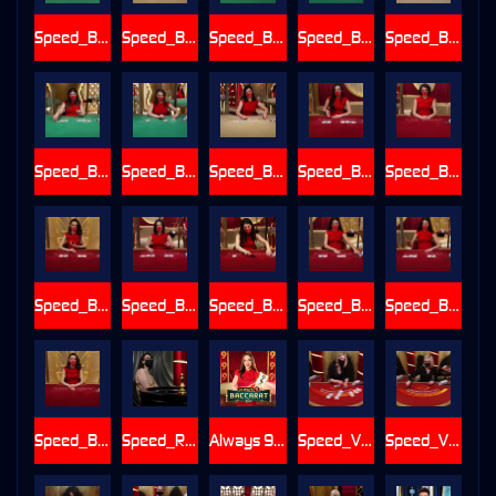
Speed_Baccarat_C
Speed_Baccarat_D
Speed_Baccarat_E
Speed_Baccarat_F
Speed_Baccarat_G
Speed_Baccarat_H
Speed_Baccarat_I
Speed_Baccarat_J
Speed_Baccarat_k
Speed_Baccarat_L
Speed_Baccarat_N
Speed_Baccarat_O
Speed_Baccarat_P
Speed_Baccarat_Q
Speed_Baccarat_R
Speed_Baccarat_S
Speed_Roulette
Always 9 Baccarat
Speed_VIP_Blackjack_A
Speed_VIP_Blackjack_B