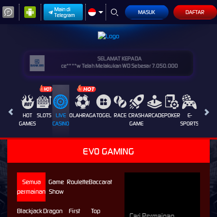
Main di
MASUK
DAFTAR
Telegram
SELAMAT KEPADA
ce****w Telah Melakukan WD Sebesar 7.050.000
HOT
SLOTS
LIVE
OLAHRAGA
TOGEL
RACE
CRASH
ARCADE
POKER
E-
SABUN
GAMES
CASINO
GAME
SPORTS
AYAM
EVO GAMING
Semua
Game
Roulette
Baccarat
permainan
Show
Blackjack
Dragon
First
Top