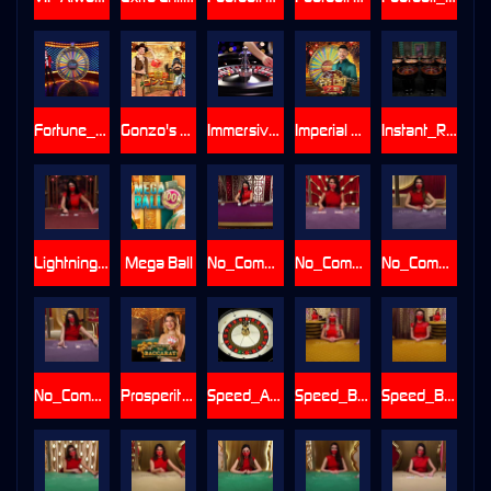
Fortune_Wheel
Gonzo's Treasure Map
Immersive_Roulette
Imperial Quest
Instant_Roulette
Lightning_Baccarat
Mega Ball
No_Comm_Baccarat
No_Comm_Speed_Baccarat_A
No_Comm_Speed_Baccarat_B
No_Comm_Speed_Baccarat_C
Prosperity Tree Baccarat
Speed_Auto_Roulette
Speed_Baccarat_A
Speed_Baccarat_B