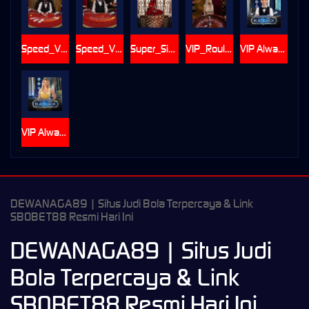
Speed_VIP_Blackjack_C
Speed_VIP_Blackjack_D
Super_Sic_Bo
VIP_Roulette
VIP Always 6 Blackjack 2
VIP Always 6 Blackjack 3
DEWANAGA89 | Situs Judi Bola Terpercaya & Link
SBOBET88 Resmi Hari Ini
DEWANAGA89 | Situs Judi
Bola Terpercaya & Link
SBOBET88 Resmi Hari Ini