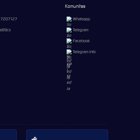
Komunitas
27207127
Whatsapp
a89cs
Telegram
Facebook
Telegram Info