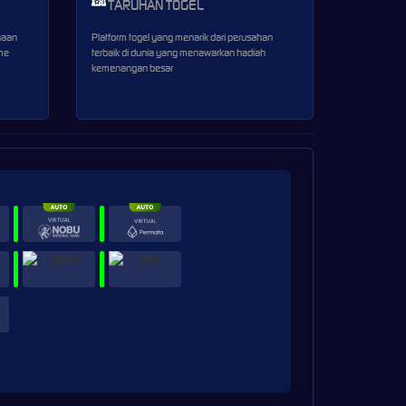
TARUHAN TOGEL
haan
Platform togel yang menarik dari perusahan
ame
terbaik di dunia yang menawarkan hadiah
kemenangan besar