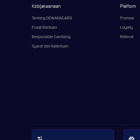
Kebijaksanaan
Platform
Tentang DEWANAGA89
Promosi
Pusat Bantuan
Loyalty
Responsible Gambling
Referral
Syarat dan Ketentuan