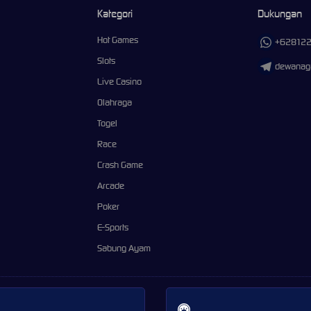
Kategori
Dukungan
Hot Games
+62812
Slots
dewanag
Live Casino
Olahraga
Togel
Race
Crash Game
Arcade
Poker
E-Sports
Sabung Ayam