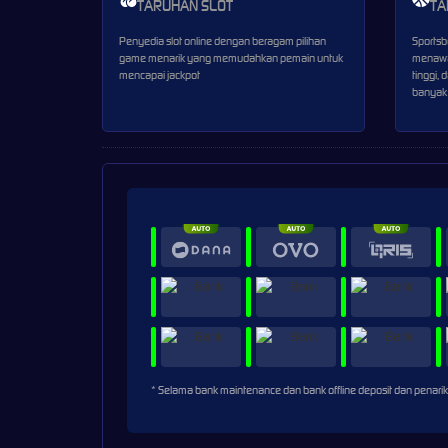
TARUHAN SLOT
TA
Penyedia slot online dengan beragam pilihan
Sportsb
game menarik yang memudahkan pemain untuk
menawar
mencapai jackpot
tinggi,
banyak 
* Selama bank maintenance dan bank offline deposit dan penarik