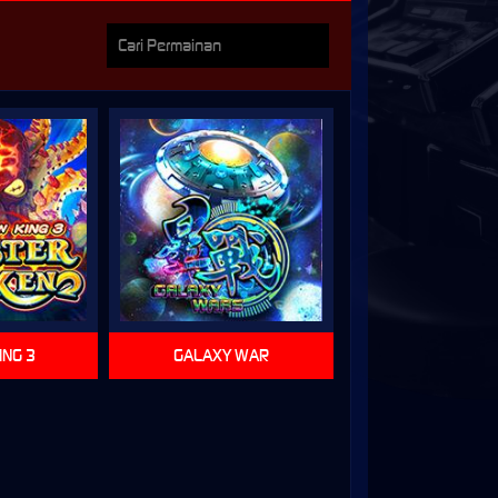
ING 3
GALAXY WAR