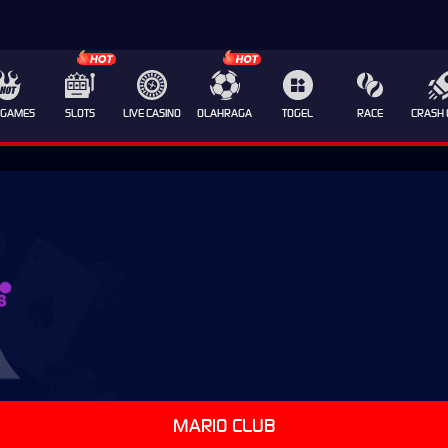
 GAMES
SLOTS
LIVE CASINO
OLAHRAGA
TOGEL
RACE
CRASH
MARIO CLUB