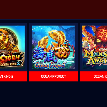
N KING 2
OCEAN PROJECT
OCEAN K