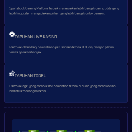
Sportsbook Gaming Platform Terbaik menawarkan lebih banyak game, odds yang
lebih tinggi, dan menyediakan pilihan yang lebih banyak untuk pemain.
TARUHAN LIVE KASINO
Platform Pilihan bagi perusahaan-perusahaan terbaik di dunia, dengan pilihan
variasi game terbanyak
TARUHAN TOGEL
Platform togel yang menarik dari perusahan terbaik di dunia yang menawarkan
hadiah kemenangan besar