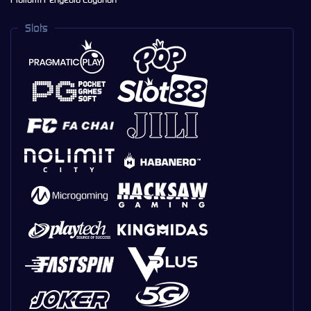
Slots