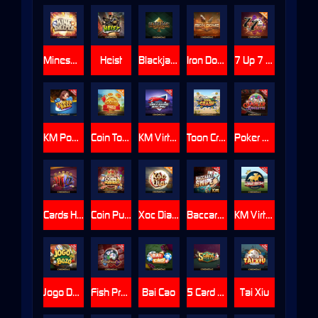
Minesweeper
Heist
Blackjack
Iron Dome
7 Up 7 Down
KM Power Ball
Coin Toss
KM Virtual Greyhound Racing
Toon Crash
Poker Roulette
Cards Hi Lo
Coin Pusher
Xoc Dia Lightning
Baccarat: Swipe
KM Virtual Horse Racing
Jogo De Bozo
Fish Prawn Crab 2
Bai Cao
5 Card Poker
Tai Xiu