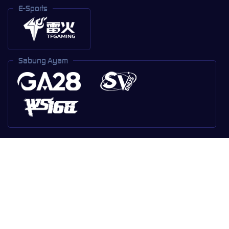
E-Sports
Sabung Ayam