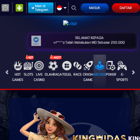
Main di
MASUK
DAFTAR
Telegram
SELAMAT KEPADA
vi****z Telah Melakukan WD Sebesar 250.000
HOT
SLOTS
LIVE
OLAHRAGA
TOGEL
RACE
CRASH
ARCADE
POKER
E-
SABUN
GAMES
CASINO
GAME
SPORTS
AYAM