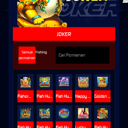
JOKER
Semua
Fishing
permainan
Fisherman's Wharf
Fish Hunter Insect Paradise
Fish Hunter 2 EX-Pro
Happy Fish 5
Golden Toad Fish Hunting
Fish Hunting: Da Sheng Nao Hai
Fish Hunting: Yao Qian Shu
Fish Hunter 2 EX-Novice
Lucky Wheel
Fish Hunter Monster Awaken