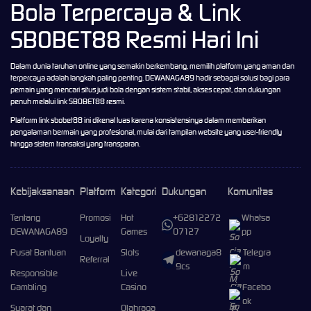
Bola Terpercaya & Link
SBOBET88 Resmi Hari Ini
Dalam dunia taruhan online yang semakin berkembang, memilih platform yang aman dan
terpercaya adalah langkah paling penting.
DEWANAGA89
hadir sebagai solusi bagi para
pemain yang mencari
situs judi bola
dengan sistem stabil, akses cepat, dan dukungan
penuh melalui link SBOBET88 resmi.
Platform
link sbobet88
ini dikenal luas karena konsistensinya dalam memberikan
pengalaman bermain yang profesional, mulai dari tampilan website yang user-friendly
hingga sistem transaksi yang transparan.
Kebijaksanaan
Platform
Kategori
Dukungan
Komunitas
Tentang
Promosi
Hot
+62812272
Whatsa
DEWANAGA89
Games
07127
pp
Loyalty
Pusat Bantuan
Slots
dewanaga8
Telegra
Referral
9cs
m
Responsible
Live
Gambling
Casino
Facebo
ok
Syarat dan
Olahraga