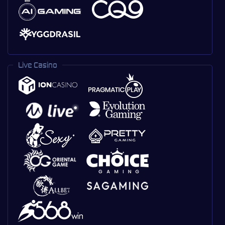
Live Casino