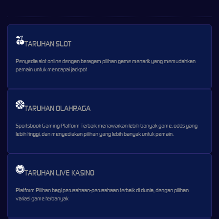
TARUHAN SLOT
Penyedia slot online dengan beragam pilihan game menarik yang memudahkan
pemain untuk mencapai jackpot
TARUHAN OLAHRAGA
Sportsbook Gaming Platform Terbaik menawarkan lebih banyak game, odds yang
lebih tinggi, dan menyediakan pilihan yang lebih banyak untuk pemain.
TARUHAN LIVE KASINO
Platform Pilihan bagi perusahaan-perusahaan terbaik di dunia, dengan pilihan
variasi game terbanyak