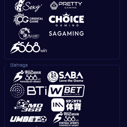
Olahraga