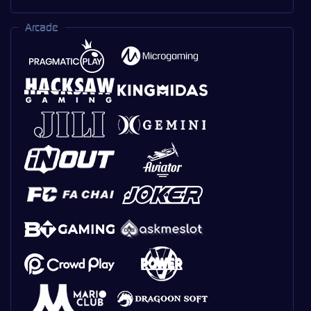
Arcade