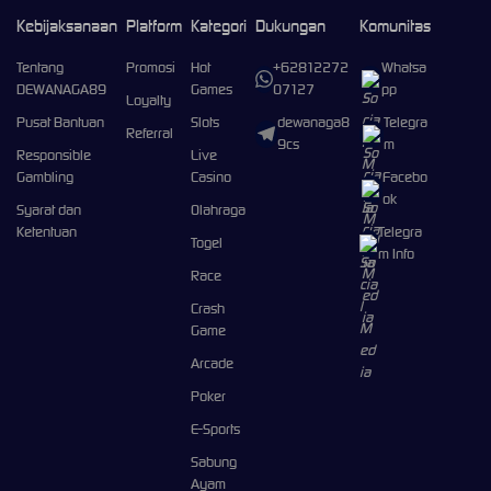
Kebijaksanaan
Platform
Kategori
Dukungan
Komunitas
Tentang
Promosi
Hot
+62812272
Whatsa
DEWANAGA89
Games
07127
pp
Loyalty
Pusat Bantuan
Slots
dewanaga8
Telegra
Referral
9cs
m
Responsible
Live
Gambling
Casino
Facebo
ok
Syarat dan
Olahraga
Ketentuan
Telegra
Togel
m Info
Race
Crash
Game
Arcade
Poker
E-Sports
Sabung
Ayam