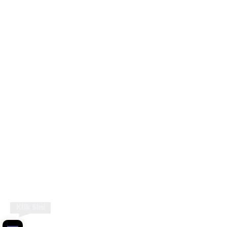
Klik Sini