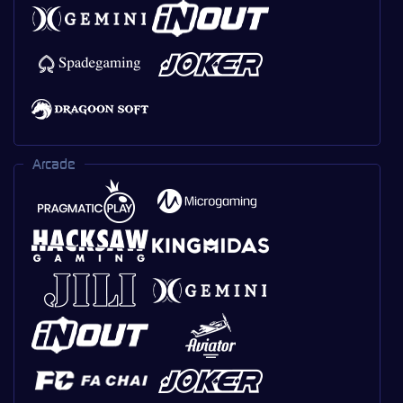
Arcade