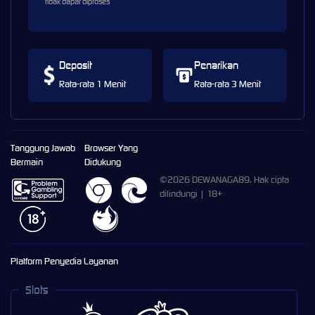
tidak dapat diproses
Deposit
Penarikan
Rata-rata 1 Menit
Rata-rata 3 Menit
Tanggung Jawab
Browser Yang
Bermain
Didukung
©2026 DEWANAGA89. Hak cipta
dilindungi | 18+
Platform Penyedia Layanan
Slots