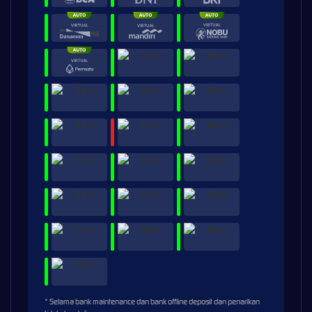
* Selama bank maintenance dan bank offline deposit dan penarikan