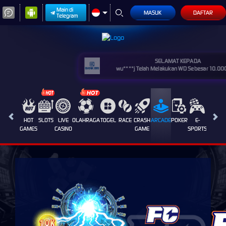
Main di
MASUK
DAFTAR
Telegram
SELAMAT KEPADA
wu****j Telah Melakukan WD Sebesar 10.0
HOT
SLOTS
LIVE
OLAHRAGA
TOGEL
RACE
CRASH
ARCADE
POKER
E-
SABUN
GAMES
CASINO
GAME
SPORTS
AYAM