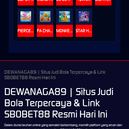
FIERCE FISHING
FA CHAI FISHING
MONKEY KING FISHING
STAR HUNTER
DEWANAGA89 | Situs Judi Bola Terpercaya & Link
SBOBET88 Resmi Hari Ini
DEWANAGA89 | Situs Judi
Bola Terpercaya & Link
SBOBET88 Resmi Hari Ini
Dalam dunia taruhan online yang semakin berkembang, memilih platform yang aman dan