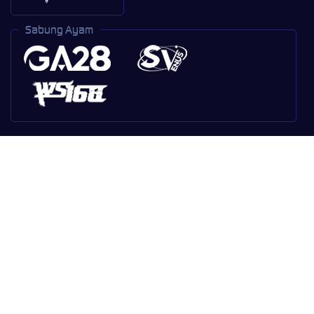
Sabung Ayam