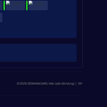
©2026 DEWANAGA89. Hak cipta dilindungi | 18+