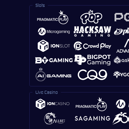
Slots
Live Casino