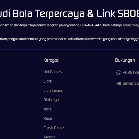
i Bola Terpercaya & Link SBOB
ang aman dan terpercaya adalah langkah paling penting.
DEWANAGA89
hadir sebagai solusi bag
ikan pengalaman bermain yang profesional, mulai dari tampilan website yang user-friendly hingga
Kategori
Dukungan
Hot Games
+62812
Slots
dewanag
Live Casino
Olahraga
Togel
Race
Crash Game
Arcade