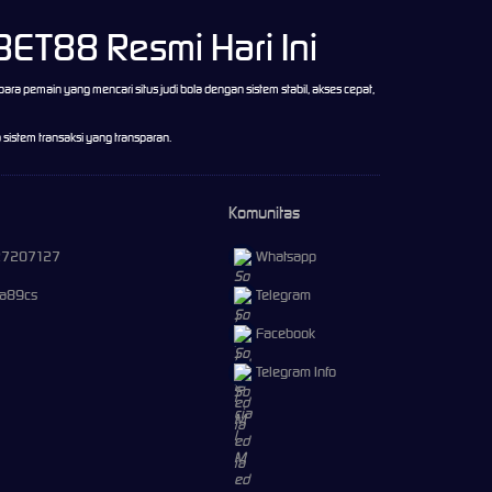
ET88 Resmi Hari Ini
i para pemain yang mencari
situs judi bola
dengan sistem stabil, akses cepat,
 sistem transaksi yang transparan.
Komunitas
27207127
Whatsapp
a89cs
Telegram
Facebook
Telegram Info