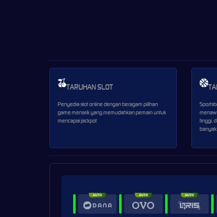
TARUHAN SLOT
TA
Penyedia slot online dengan beragam pilihan
Sportsb
game menarik yang memudahkan pemain untuk
menawar
mencapai jackpot
tinggi,
banyak 