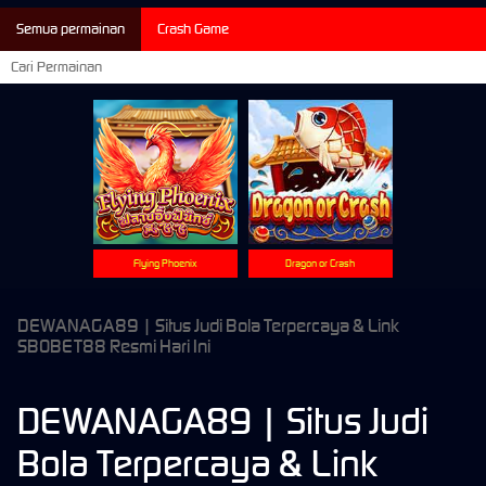
Semua permainan
Crash Game
Flying Phoenix
Dragon or Crash
DEWANAGA89 | Situs Judi Bola Terpercaya & Link
SBOBET88 Resmi Hari Ini
DEWANAGA89 | Situs Judi
Bola Terpercaya & Link