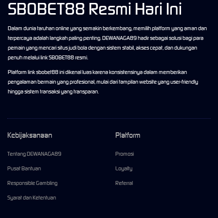
SBOBET88 Resmi Hari Ini
Dalam dunia taruhan online yang semakin berkembang, memilih platform yang aman dan
terpercaya adalah langkah paling penting.
DEWANAGA89
hadir sebagai solusi bagi para
pemain yang mencari
situs judi bola
dengan sistem stabil, akses cepat, dan dukungan
penuh melalui link SBOBET88 resmi.
Platform
link sbobet88
ini dikenal luas karena konsistensinya dalam memberikan
pengalaman bermain yang profesional, mulai dari tampilan website yang user-friendly
hingga sistem transaksi yang transparan.
Kebijaksanaan
Platform
Tentang DEWANAGA89
Promosi
Pusat Bantuan
Loyalty
Responsible Gambling
Referral
Syarat dan Ketentuan