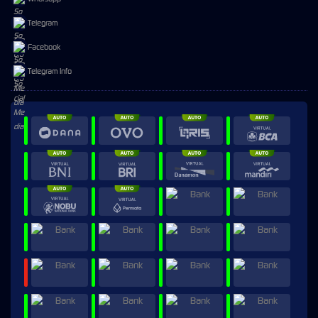
Telegram
Facebook
Telegram Info